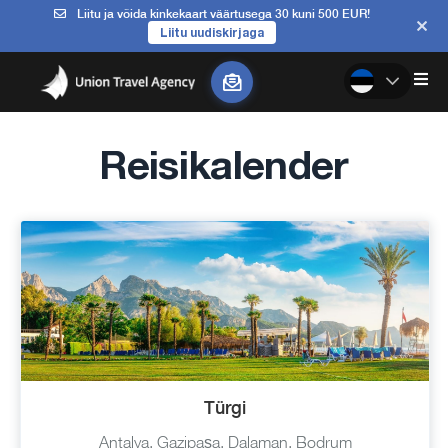
Liitu ja võida kinkekaart väärtusega 30 kuni 500 EUR!
Liitu uudiskirjaga
Reisikalender
Türgi
Antalya, Gazipaşa, Dalaman, Bodrum