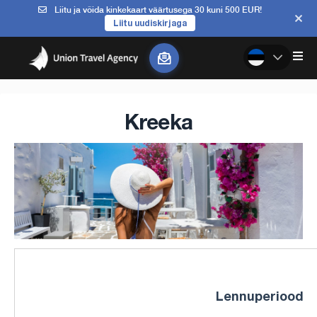
Liitu ja võida kinkekaart väärtusega 30 kuni 500 EUR!
Liitu uudiskirjaga
Kreeka
Lennuperiood