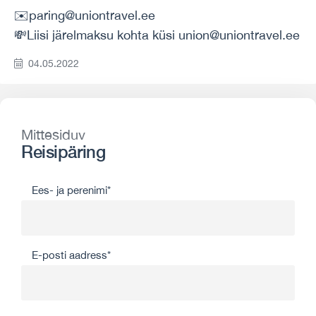
✉️paring@uniontravel.ee
💸Liisi järelmaksu kohta küsi union@uniontravel.ee
04.05.2022
Mittesiduv
Reisipäring
Ees- ja perenimi*
E-posti aadress*