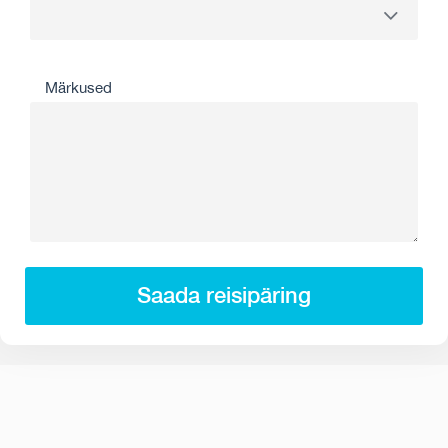
Märkused
Saada reisipäring