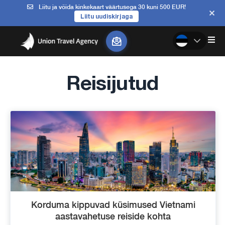
Liitu ja võida kinkekaart väärtusega 30 kuni 500 EUR!
Liitu uudiskirjaga
Reisijutud
Korduma kippuvad küsimused Vietnami
aastavahetuse reiside kohta