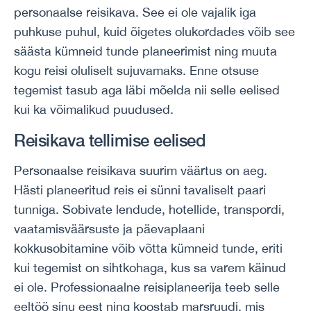
personaalse reisikava. See ei ole vajalik iga
puhkuse puhul, kuid õigetes olukordades võib see
säästa kümneid tunde planeerimist ning muuta
kogu reisi oluliselt sujuvamaks. Enne otsuse
tegemist tasub aga läbi mõelda nii selle eelised
kui ka võimalikud puudused.
Reisikava tellimise eelised
Personaalse reisikava suurim väärtus on aeg.
Hästi planeeritud reis ei sünni tavaliselt paari
tunniga. Sobivate lendude, hotellide, transpordi,
vaatamisväärsuste ja päevaplaani
kokkusobitamine võib võtta kümneid tunde, eriti
kui tegemist on sihtkohaga, kus sa varem käinud
ei ole. Professionaalne reisiplaneerija teeb selle
eeltöö sinu eest ning koostab marsruudi, mis