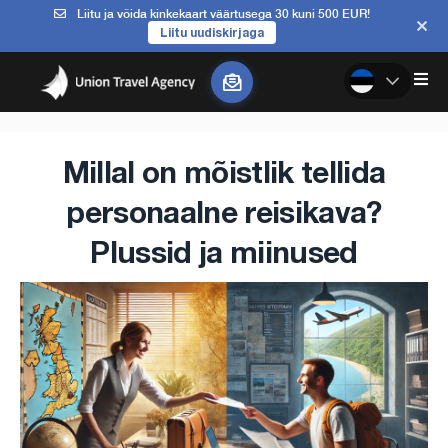
Liitu ja võida kinkekaart väärtusega 30 kuni 500 EUR!
Liitu uudiskirjaga
Millal on mõistlik tellida
personaalne reisikava?
Plussid ja miinused