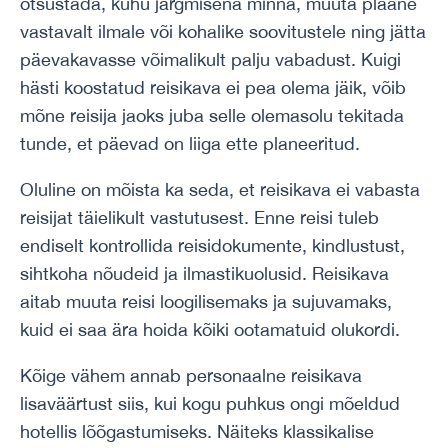
otsustada, kuhu järgmisena minna, muuta plaane
vastavalt ilmale või kohalike soovitustele ning jätta
päevakavasse võimalikult palju vabadust. Kuigi
hästi koostatud reisikava ei pea olema jäik, võib
mõne reisija jaoks juba selle olemasolu tekitada
tunde, et päevad on liiga ette planeeritud.
Oluline on mõista ka seda, et reisikava ei vabasta
reisijat täielikult vastutusest. Enne reisi tuleb
endiselt kontrollida reisidokumente, kindlustust,
sihtkoha nõudeid ja ilmastikuolusid. Reisikava
aitab muuta reisi loogilisemaks ja sujuvamaks,
kuid ei saa ära hoida kõiki ootamatuid olukordi.
Kõige vähem annab personaalne reisikava
lisaväärtust siis, kui kogu puhkus ongi mõeldud
hotellis lõõgastumiseks. Näiteks klassikalise