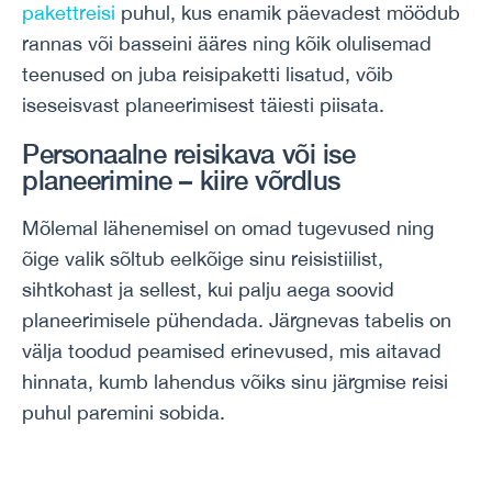
pakettreisi
puhul, kus enamik päevadest möödub
rannas või basseini ääres ning kõik olulisemad
teenused on juba reisipaketti lisatud, võib
iseseisvast planeerimisest täiesti piisata.
Personaalne reisikava või ise
planeerimine – kiire võrdlus
Mõlemal lähenemisel on omad tugevused ning
õige valik sõltub eelkõige sinu reisistiilist,
sihtkohast ja sellest, kui palju aega soovid
planeerimisele pühendada. Järgnevas tabelis on
välja toodud peamised erinevused, mis aitavad
hinnata, kumb lahendus võiks sinu järgmise reisi
puhul paremini sobida.