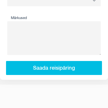
Märkused
Saada reisipäring