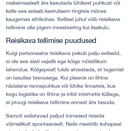
maksimaalselt ära kasutada lühikest puhkust või
kelle ees seisab keerulisem ringreis mõnes
kaugemas sihtkohas. Sellisel juhul võib reisikava
tellimine olla pigem investeering kui lisakulu.
Reisikava tellimise puudused
Kuigi personaalne reisikava pakub palju eeliseid,
ei ole see alati vajalik ega kõige mõistlikum
lahendus. Kõigepealt tuleb arvestada, et tegemist
on tasulise teenusega. Kui plaanis on lihtne
nädalane rannapuhkus või lühike linnareis, kus
kogu logistika on lihtne ja infot internetis küllaga,
ei pruugi reisikava tellimine ennast ära tasuda.
Samuti eelistavad paljud inimesed reisida
võimalikult spontaanselt. Neile meeldib kohapeal