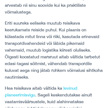
arvestab nii sinu soovide kui ka praktiliste
võimalustega.
Eriti suureks eeliseks muutub reisikava
keerukamate reiside puhul. Kui plaanis on
külastada mitut linna või riiki, kasutada erinevaid
transpordivahendeid või läbida pikemaid
vahemaid, muutub logistika kiiresti oluliseks.
Õigesti koostatud marsruut aitab vältida tarbetut
edasi-tagasi sõitmist, vähendab transpordile
kuluvat aega ning jätab rohkem võimalusi sihtkoha
nautimiseks.
Hea reisikava aitab vältida ka
levinud
planeerimisvigu
. Sageli keskendutakse ainult
vaatamisväärsustele, kuid alahinnatakse