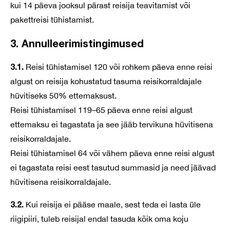
kui 14 päeva jooksul pärast reisija teavitamist või
pakettreisi tühistamist.
3. Annulleerimistingimused
3.1.
Reisi tühistamisel 120 või rohkem päeva enne reisi
algust on reisija kohustatud tasuma reisikorraldajale
hüvitiseks 50% ettemaksust.
Reisi tühistamisel 119–65 päeva enne reisi algust
ettemaksu ei tagastata ja see jääb tervikuna hüvitisena
reisikorraldajale.
Reisi tühistamisel 64 või vähem päeva enne reisi algust
ei tagastata reisi eest tasutud summasid ja need jäävad
hüvitisena reisikorraldajale.
3.2.
Kui reisija ei pääse maale, sest teda ei lasta üle
riigipiiri, tuleb reisijal endal tasuda kõik oma koju