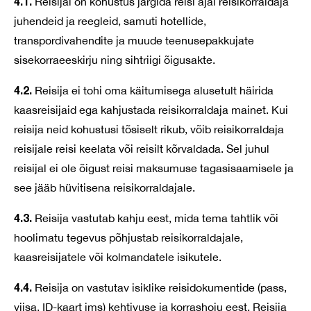
4.1.
Reisijal on kohustus järgida reisi ajal reisikorraldaja
juhendeid ja reegleid, samuti hotellide,
transpordivahendite ja muude teenusepakkujate
sisekorraeeskirju ning sihtriigi õigusakte.
4.2.
Reisija ei tohi oma käitumisega alusetult häirida
kaasreisijaid ega kahjustada reisikorraldaja mainet. Kui
reisija neid kohustusi tõsiselt rikub, võib reisikorraldaja
reisijale reisi keelata või reisilt kõrvaldada. Sel juhul
reisijal ei ole õigust reisi maksumuse tagasisaamisele ja
see jääb hüvitisena reisikorraldajale.
4.3.
Reisija vastutab kahju eest, mida tema tahtlik või
hoolimatu tegevus põhjustab reisikorraldajale,
kaasreisijatele või kolmandatele isikutele.
4.4.
Reisija on vastutav isiklike reisidokumentide (pass,
viisa, ID-kaart jms) kehtivuse ja korrashoiu eest. Reisija