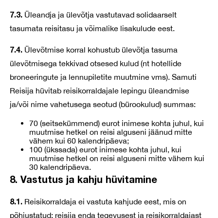
7.3.
Üleandja ja ülevõtja vastutavad solidaarselt
tasumata reisitasu ja võimalike lisakulude eest.
7.4.
Ülevõtmise korral kohustub ülevõtja tasuma
ülevõtmisega tekkivad otsesed kulud (nt hotellide
broneeringute ja lennupiletite muutmine vms). Samuti
Reisija hüvitab reisikorraldajale lepingu üleandmise
ja/või nime vahetusega seotud (bürookulud) summas:
70 (seitsekümmend) eurot inimese kohta juhul, kui
muutmise hetkel on reisi alguseni jäänud mitte
vähem kui 60 kalendripäeva;
100 (ükssada) eurot inimese kohta juhul, kui
muutmise hetkel on reisi alguseni mitte vähem kui
30 kalendripäeva.
8. Vastutus ja kahju hüvitamine
8.1.
Reisikorraldaja ei vastuta kahjude eest, mis on
põhjustatud: reisija enda tegevusest ja reisikorraldajast