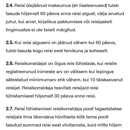
2.4.
Reisi ülejäänud maksumus (sh lisateenused) tuleb
tasuda hiljemalt 60 päeva enne reisi algust, välja arvatud
juhul, kui arvel, kirjalikus pakkumises või reisipaketi
tingimustes ei ole teisiti märgitud.
2.5.
Kui reisi alguseni on jäänud vähem kui 60 päeva,
tuleb tasuda kogu reisi eest tervikuna ja koheselt.
2.6.
Reisikorraldajal on õigus reis tühistada, kui reisile
registreerunud inimeste arv on väiksem kui lepingus
sätestatud miinimumarv ehk vähem, kui 10 täiskasvanut
reisijat. Reisikorraldaja teavitab reisijaid reisi
tühistamisest hiljemalt 30 päeva enne reisi.
2.7.
Reisi tühistamisel reisikorraldaja poolt tagastatakse
reisijale ilma täiendava hüvitiseta kõik tema poolt
tasutud summad reisi eest viivitamata, kuid mitte hiljem