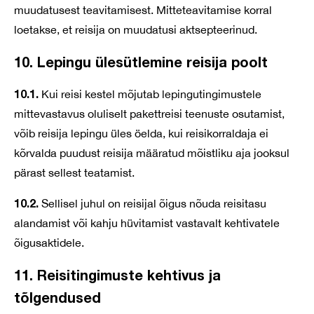
muudatusest teavitamisest. Mitteteavitamise korral
loetakse, et reisija on muudatusi aktsepteerinud.
10. Lepingu ülesütlemine reisija poolt
10.1.
Kui reisi kestel mõjutab lepingutingimustele
mittevastavus oluliselt pakettreisi teenuste osutamist,
võib reisija lepingu üles öelda, kui reisikorraldaja ei
kõrvalda puudust reisija määratud mõistliku aja jooksul
pärast sellest teatamist.
10.2.
Sellisel juhul on reisijal õigus nõuda reisitasu
alandamist või kahju hüvitamist vastavalt kehtivatele
õigusaktidele.
11. Reisitingimuste kehtivus ja
tõlgendused