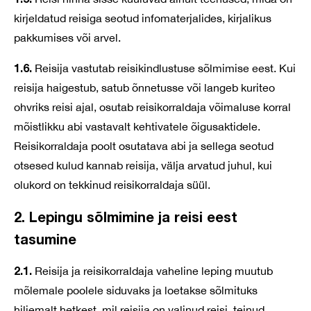
kirjeldatud reisiga seotud infomaterjalides, kirjalikus
pakkumises või arvel.
1.6.
Reisija vastutab reisikindlustuse sõlmimise eest. Kui
reisija haigestub, satub õnnetusse või langeb kuriteo
ohvriks reisi ajal, osutab reisikorraldaja võimaluse korral
mõistlikku abi vastavalt kehtivatele õigusaktidele.
Reisikorraldaja poolt osutatava abi ja sellega seotud
otsesed kulud kannab reisija, välja arvatud juhul, kui
olukord on tekkinud reisikorraldaja süül.
2. Lepingu sõlmimine ja reisi eest
tasumine
2.1.
Reisija ja reisikorraldaja vaheline leping muutub
mõlemale poolele siduvaks ja loetakse sõlmituks
hiljemalt hetkest, mil reisija on valinud reisi, teinud