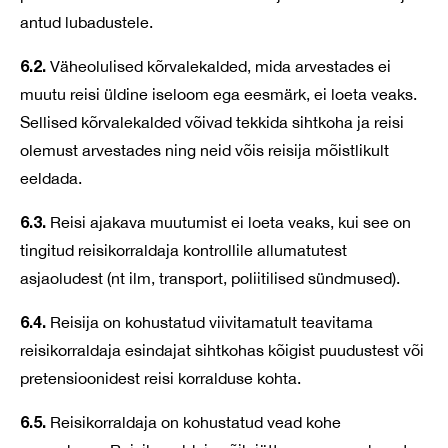
antud lubadustele.
6.2.
Väheolulised kõrvalekalded, mida arvestades ei
muutu reisi üldine iseloom ega eesmärk, ei loeta veaks.
Sellised kõrvalekalded võivad tekkida sihtkoha ja reisi
olemust arvestades ning neid võis reisija mõistlikult
eeldada.
6.3.
Reisi ajakava muutumist ei loeta veaks, kui see on
tingitud reisikorraldaja kontrollile allumatutest
asjaoludest (nt ilm, transport, poliitilised sündmused).
6.4.
Reisija on kohustatud viivitamatult teavitama
reisikorraldaja esindajat sihtkohas kõigist puudustest või
pretensioonidest reisi korralduse kohta.
6.5.
Reisikorraldaja on kohustatud vead kohe