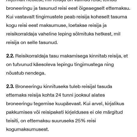
broneeringu ja tasunud reisi eest õigeaegselt ettemaksu.
Kui vastavalt tingimustele peab reisija koheselt tasuma
kogu reisi eest maksumuse, loetakse reisija ja
reisikorraldaja vaheline leping sõlmituks hetkest, mil
reisija on selle tasunud.
2.2.
Reisikorraldaja tasu maksmisega kinnitab reisija, et
on tutvunud käesoleva lepingu tingimustega ning
nõustub nendega.
2.3.
Broneeringu kinnituseks tuleb reisijal tasuda
ettemaks reisija kohta 24 tunni jooksul alates
broneeringu tegemise kuupäevast. Kui arvel, kirjalikus
pakkumises või reisipaketi kirjelduses ei ole märgitud
teisiti, on ettemaksu suuruseks 25% reisi
kogumaksumusest.