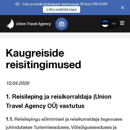
Liitu ja võida kinkekaart väärtusega 30 kuni 500 EUR!
Liitu uudiskirjaga
Kaugreiside
reisitingimused
10.04.2026
1. Reisileping ja reisikorraldaja (Union
Travel Agency OÜ) vastutus
1.1.
Reisilepingu sõlmimisel ja reisikorraldaja tegevuses
juhindutakse Turismiseaduses, Võlaõigusseaduses ja