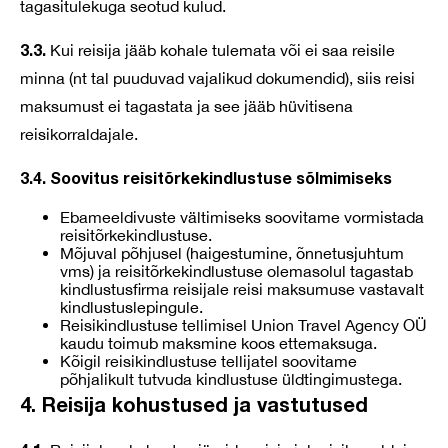
tagasitulekuga seotud kulud.
3.3.
Kui reisija jääb kohale tulemata või ei saa reisile
minna (nt tal puuduvad vajalikud dokumendid), siis reisi
maksumust ei tagastata ja see jääb hüvitisena
reisikorraldajale.
3.4. Soovitus reisitõrkekindlustuse sõlmimiseks
Ebameeldivuste vältimiseks soovitame vormistada
reisitõrkekindlustuse.
Mõjuval põhjusel (haigestumine, õnnetusjuhtum
vms) ja reisitõrkekindlustuse olemasolul tagastab
kindlustusfirma reisijale reisi maksumuse vastavalt
kindlustuslepingule.
Reisikindlustuse tellimisel Union Travel Agency OÜ
kaudu toimub maksmine koos ettemaksuga.
Kõigil reisikindlustuse tellijatel soovitame
põhjalikult tutvuda kindlustuse üldtingimustega.
4. Reisija kohustused ja vastutused