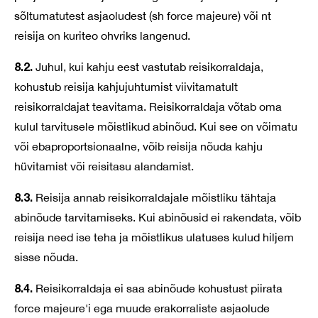
sõltumatutest asjaoludest (sh force majeure) või nt
reisija on kuriteo ohvriks langenud.
8.2.
Juhul, kui kahju eest vastutab reisikorraldaja,
kohustub reisija kahjujuhtumist viivitamatult
reisikorraldajat teavitama. Reisikorraldaja võtab oma
kulul tarvitusele mõistlikud abinõud. Kui see on võimatu
või ebaproportsionaalne, võib reisija nõuda kahju
hüvitamist või reisitasu alandamist.
8.3.
Reisija annab reisikorraldajale mõistliku tähtaja
abinõude tarvitamiseks. Kui abinõusid ei rakendata, võib
reisija need ise teha ja mõistlikus ulatuses kulud hiljem
sisse nõuda.
8.4.
Reisikorraldaja ei saa abinõude kohustust piirata
force majeure'i ega muude erakorraliste asjaolude