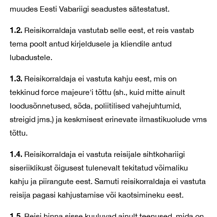
muudes Eesti Vabariigi seadustes sätestatust.
1.2.
Reisikorraldaja vastutab selle eest, et reis vastab
tema poolt antud kirjeldusele ja kliendile antud
lubadustele.
1.3.
Reisikorraldaja ei vastuta kahju eest, mis on
tekkinud force majeure'i tõttu (sh., kuid mitte ainult
loodusõnnetused, sõda, poliitilised vahejuhtumid,
streigid jms.) ja keskmisest erinevate ilmastikuolude vms
tõttu.
1.4.
Reisikorraldaja ei vastuta reisijale sihtkohariigi
siseriiklikust õigusest tulenevalt tekitatud võimaliku
kahju ja piirangute eest. Samuti reisikorraldaja ei vastuta
reisija pagasi kahjustamise või kaotsimineku eest.
1.5.
Reisi hinna sisse kuuluvad ainult teenused, mida on