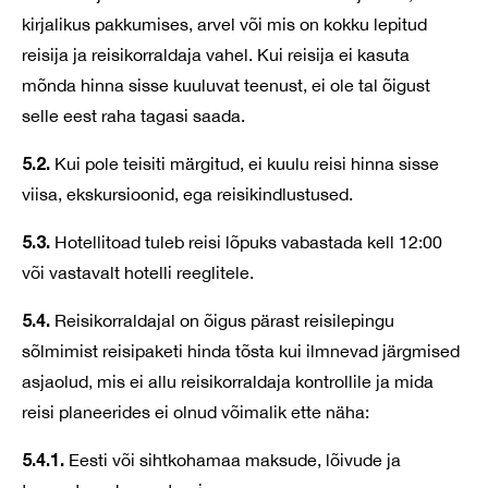
kirjalikus pakkumises, arvel või mis on kokku lepitud
reisija ja reisikorraldaja vahel. Kui reisija ei kasuta
mõnda hinna sisse kuuluvat teenust, ei ole tal õigust
selle eest raha tagasi saada.
5.2.
Kui pole teisiti märgitud, ei kuulu reisi hinna sisse
viisa, ekskursioonid, ega reisikindlustused.
5.3.
Hotellitoad tuleb reisi lõpuks vabastada kell 12:00
või vastavalt hotelli reeglitele.
5.4.
Reisikorraldajal on õigus pärast reisilepingu
sõlmimist reisipaketi hinda tõsta kui ilmnevad järgmised
asjaolud, mis ei allu reisikorraldaja kontrollile ja mida
reisi planeerides ei olnud võimalik ette näha:
5.4.1.
Eesti või sihtkohamaa maksude, lõivude ja