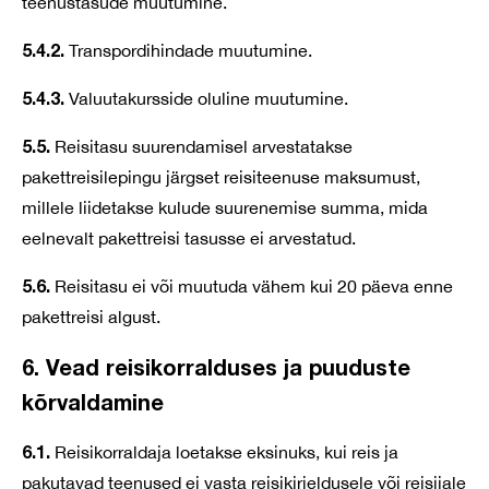
teenustasude muutumine.
5.4.2.
Transpordihindade muutumine.
5.4.3.
Valuutakursside oluline muutumine.
5.5.
Reisitasu suurendamisel arvestatakse
pakettreisilepingu järgset reisiteenuse maksumust,
millele liidetakse kulude suurenemise summa, mida
eelnevalt pakettreisi tasusse ei arvestatud.
5.6.
Reisitasu ei või muutuda vähem kui 20 päeva enne
pakettreisi algust.
6. Vead reisikorralduses ja puuduste
kõrvaldamine
6.1.
Reisikorraldaja loetakse eksinuks, kui reis ja
pakutavad teenused ei vasta reisikirjeldusele või reisijale