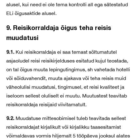
alusel, kui need ei ole tema kontrolli all ega sätestatud
ELi õigusaktide alusel.
9. Reisikorraldaja õigus teha reisis
muudatusi
9.1.
Kui reisikorraldaja ei saa temast sõltumatutel
asjaoludel reisi reisikirjelduses esitatud kujul teostada,
on tal õigus muuta lepingutingimus, sh vahetada hotelli
või sõiduvahendit, muuta ajakava või teha reisis muid
väheolulisi muudatusi, tingimusel, et reisi kvaliteet ja
iseloom sellest oluliselt ei muutu. Muutustest teavitab
reisikorraldaja reisijaid viivitamatult.
9.2.
Muudatuse mittesobimisel tuleb teavitada sellest
reisikorraldajat kirjalikult või kirjalikku taasesitamist
võimaldavas vormis hiljemalt 5 tööpäeva jooksul alates