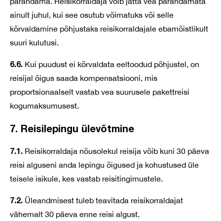
parandama. Reisikorraldaja võib jätta vea parandamata
ainult juhul, kui see osutub võimatuks või selle
kõrvaldamine põhjustaks reisikorraldajale ebamõistlikult
suuri kulutusi.
6.6.
Kui puudust ei kõrvaldata eeltoodud põhjustel, on
reisijal õigus saada kompensatsiooni, mis
proportsionaalselt vastab vea suurusele pakettreisi
kogumaksumusest.
7. Reisilepingu ülevõtmine
7.1.
Reisikorraldaja nõusolekul reisija võib kuni 30 päeva
reisi alguseni anda lepingu õigused ja kohustused üle
teisele isikule, kes vastab reisitingimustele.
7.2.
Üleandmisest tuleb teavitada reisikorraldajat
vähemalt 30 päeva enne reisi algust.