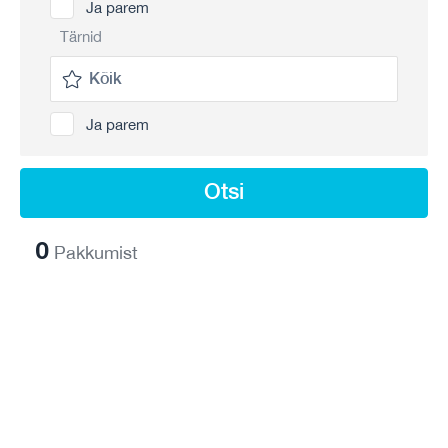
Ja parem
Tärnid
Ja parem
Otsi
0
Pakkumist