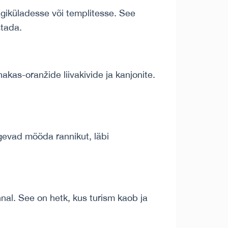
ägiküladesse või templitesse. See
stada.
nakas-oranžide liivakivide ja kanjonite.
lgevad mööda rannikut, läbi
al. See on hetk, kus turism kaob ja