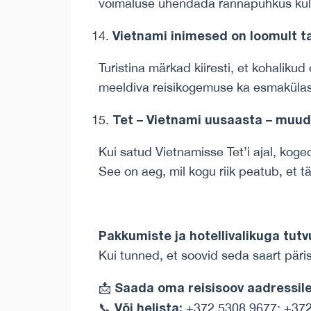
võimaluse ühendada rannapuhkus kul
Vietnami inimesed on loomult ta
Turistina märkad kiiresti, et kohalikud
meeldiva reisikogemuse ka esmakülas
Tet – Vietnami uusaasta – muud
Kui satud Vietnamisse Tet’i ajal, koged
See on aeg, mil kogu riik peatub, et t
Pakkumiste ja hotellivalikuga tutv
Kui tunned, et soovid seda saart päris
Saada oma reisisoov aadressile
📩
Või helista:
📞
+372 5308 9677; +372