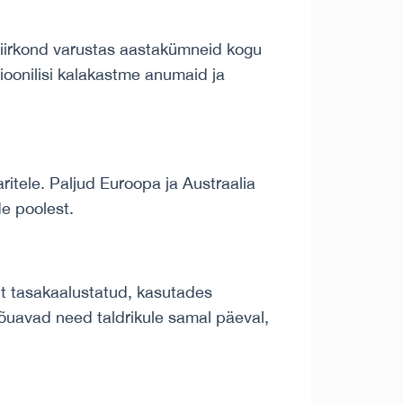
piirkond varustas aastakümneid kogu
sioonilisi kalakastme anumaid ja
ritele. Paljud Euroopa ja Austraalia
de poolest.
alt tasakaalustatud, kasutades
i jõuavad need taldrikule samal päeval,