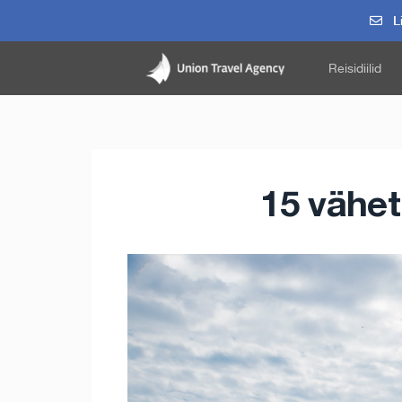
Li
Reisidiilid
15 vähet