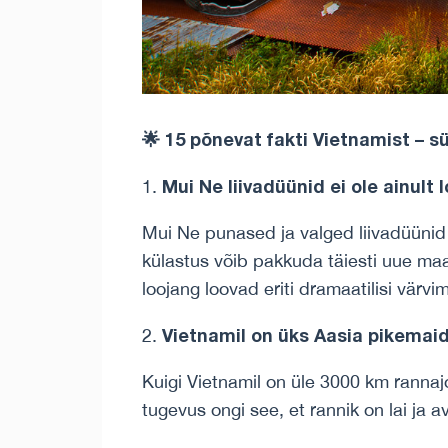
🌟
15 põnevat fakti Vietnamist – 
Mui Ne liivadüünid ei ole ainul
Mui Ne punased ja valged liivadüünid 
külastus võib pakkuda täiesti uue ma
loojang loovad eriti dramaatilisi värvi
Vietnamil on üks Aasia pikemaid
Kuigi Vietnamil on üle 3000 km rannaj
tugevus ongi see, et rannik on lai ja a