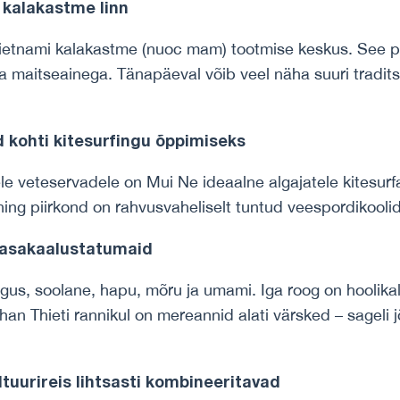
a kalakastme linn
i Vietnami kalakastme (nuoc mam) tootmise keskus. See 
ma maitseainega. Tänapäeval võib veel näha suuri tradit
 kohti kitesurfingu õppimiseks
ele veteservadele on Mui Ne ideaalne algajatele kitesurfa
t ning piirkond on rahvusvaheliselt tuntud veespordikooli
tasakaalustatumaid
magus, soolane, hapu, mõru ja umami. Iga roog on hoolik
u. Phan Thieti rannikul on mereannid alati värsked – sagel
tuurireis lihtsasti kombineeritavad