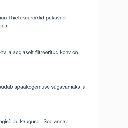
Phan Thieti kuurordid pakuvad
dus.
v ja aeglaselt filtreeritud kohv on
ee muudab spaakogemuse sügavamaks ja
rongisõidu kaugusel. See annab