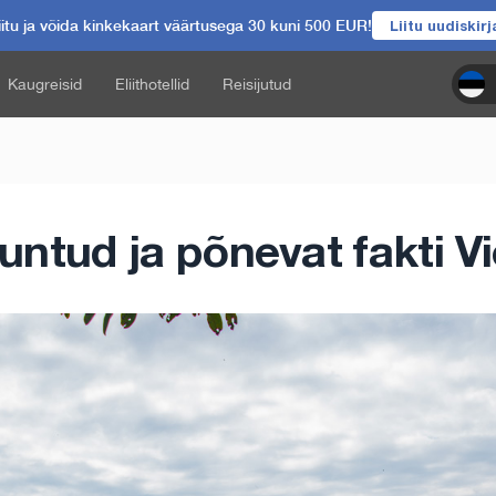
itu ja võida kinkekaart väärtusega 30 kuni 500 EUR!
Liitu uudiskir
Kaugreisid
Eliithotellid
Reisijutud
untud ja põnevat fakti V