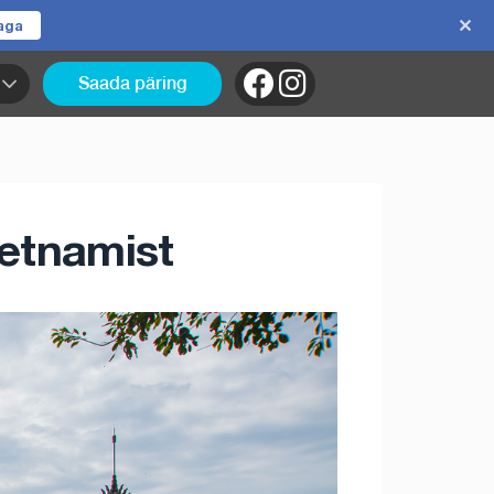
jaga
Saada päring
ietnamist