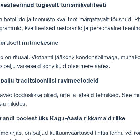
nvesteerinud tugevalt turismikvaliteeti
n hotellide ja teenuste kvaliteet märgatavalt tõusnud. 
grammid, kvaliteetsed restoranid ja personaalne teenin
kordselt mitmekesine
see on rituaal. Vietnami jääkohv kondenspiimaga, munakoh
b palju väikeseid kohvikuid otse mere ääres.
palju traditsioonilisi ravimeetodeid
vad looduslikke õlisid, ürte ja iidseid tehnikaid. S
a riikides.
ndi poolest üks Kagu-Aasia rikkamaid riike
mekirjas, on paljud kultuuriväärtused lihtsa lennu või 