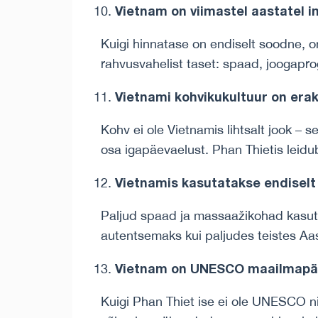
Vietnam on viimastel aastatel i
Kuigi hinnatase on endiselt soodne, o
rahvusvahelist taset: spaad, joogapro
Vietnami kohvikukultuur on era
Kohv ei ole Vietnamis lihtsalt jook – 
osa igapäevaelust. Phan Thietis leidu
Vietnamis kasutatakse endiselt 
Paljud spaad ja massaažikohad kasuta
autentsemaks kui paljudes teistes Aasi
Vietnam on UNESCO maailmapära
Kuigi Phan Thiet ise ei ole UNESCO ni