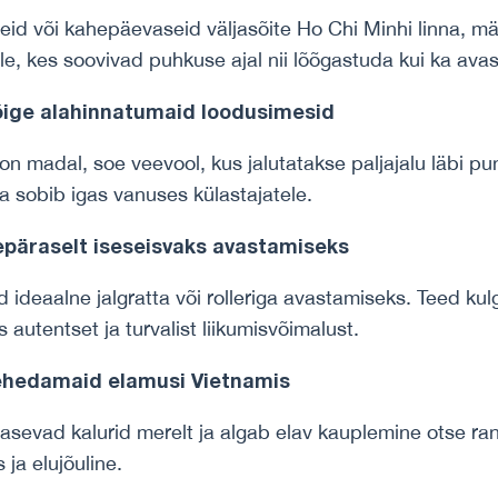
eid või kahepäevaseid väljasõite Ho Chi Minhi linna, m
le, kes soovivad puhkuse ajal nii lõõgastuda kui ka ava
õige alahinnatumaid loodusimesid
 on madal, soe veevool, kus jalutatakse paljajalu läbi pu
 sobib igas vanuses külastajatele.
repäraselt iseseisvaks avastamiseks
nd ideaalne jalgratta või rolleriga avastamiseks. Teed ku
 autentset ja turvalist liikumisvõimalust.
ehedamaid elamusi Vietnamis
sevad kalurid merelt ja algab elav kauplemine otse rann
 ja elujõuline.