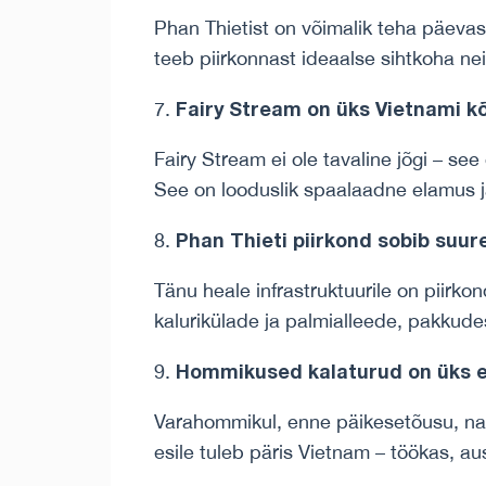
Phan Thietist on võimalik teha päevas
teeb piirkonnast ideaalse sihtkoha nei
Fairy Stream on üks Vietnami k
Fairy Stream ei ole tavaline jõgi – see
See on looduslik spaalaadne elamus ja
Phan Thieti piirkond sobib suu
Tänu heale infrastruktuurile on piirko
kalurikülade ja palmialleede, pakkudes
Hommikused kalaturud on üks 
Varahommikul, enne päikesetõusu, naa
esile tuleb päris Vietnam – töökas, aus