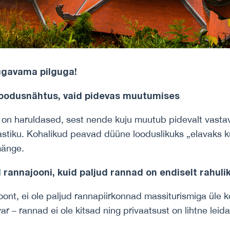
sügavama pilguga!
t loodusnähtus, vaid pidevas muutumises
on haruldased, sest nende kuju muutub pidevalt vastava
astiku. Kohalikud peavad düüne looduslikuks „elavaks ku
mänge.
 rannajooni, kuid paljud rannad on endiselt rahuli
oont, ei ole paljud rannapiirkonnad massiturismiga üle 
var – rannad ei ole kitsad ning privaatsust on lihtne leid