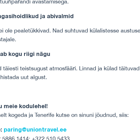
tuuripärandi avastamisega.
gasihoidlikud ja abivalmid
 ei ole pealetükkivad. Nad suhtuvad külalistesse austuse 
tajale.
ab kogu riigi nägu
 täiesti teistsugust atmosfääri. Linnad ja külad täituvad
ähistada uut algust.
u meie kodulehel!
elt kogeda ja Tenerife kutse on sinuni jõudnud, siis:
:
paring@uniontravel.ee
 5886 1414; +372 510 5433