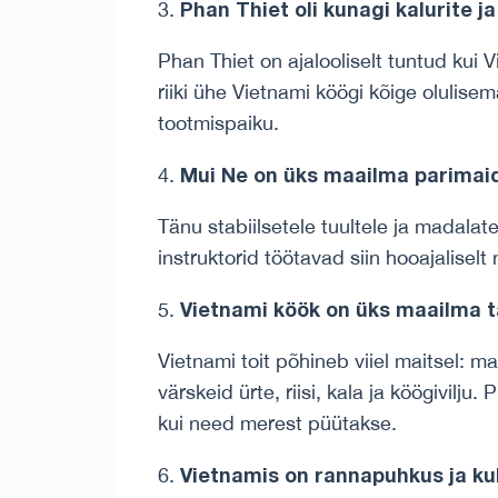
Phan Thiet oli kunagi kalurite j
Phan Thiet on ajalooliselt tuntud ku
riiki ühe Vietnami köögi kõige olulise
tootmispaiku.
Mui Ne on üks maailma parimaid
Tänu stabiilsetele tuultele ja madalat
instruktorid töötavad siin hooajalisel
Vietnami köök on üks maailma 
Vietnami toit põhineb viiel maitsel: 
värskeid ürte, riisi, kala ja köögivilj
kui need merest püütakse.
Vietnamis on rannapuhkus ja kul