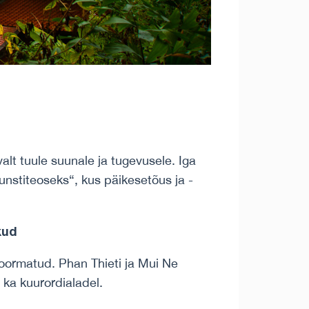
lt tuule suunale ja tugevusele. Iga
nstiteoseks“, kus päikesetõus ja -
kud
koormatud. Phan Thieti ja Mui Ne
a ka kuurordialadel.