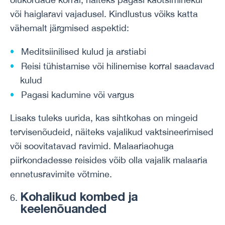
või haiglaravi vajadusel. Kindlustus võiks katta
vähemalt järgmised aspektid:
Meditsiinilised kulud ja arstiabi
Reisi tühistamise või hilinemise korral saadavad
kulud
Pagasi kadumine või vargus
Lisaks tuleks uurida, kas sihtkohas on mingeid
tervisenõudeid, näiteks vajalikud vaktsineerimised
või soovitatavad ravimid. Malaariaohuga
piirkondadesse reisides võib olla vajalik malaaria
ennetusravimite võtmine.
Kohalikud kombed ja
keelenõuanded