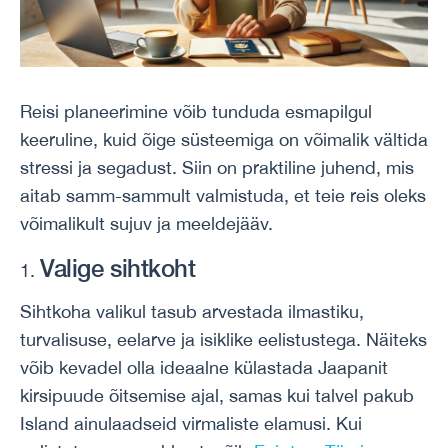
Reisi planeerimine võib tunduda esmapilgul
keeruline, kuid õige süsteemiga on võimalik vältida
stressi ja segadust. Siin on praktiline juhend, mis
aitab samm-sammult valmistuda, et teie reis oleks
võimalikult sujuv ja meeldejääv.
Valige sihtkoht
Sihtkoha valikul tasub arvestada ilmastiku,
turvalisuse, eelarve ja isiklike eelistustega. Näiteks
võib kevadel olla ideaalne külastada Jaapanit
kirsipuude õitsemise ajal, samas kui talvel pakub
Island ainulaadseid virmaliste elamusi. Kui