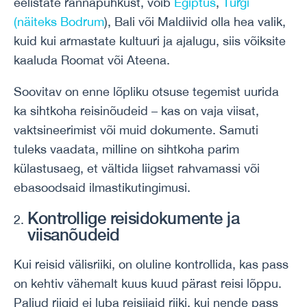
eelistate rannapuhkust, võib
Egiptus
,
Türgi
(näiteks Bodrum
), Bali või Maldiivid olla hea valik,
kuid kui armastate kultuuri ja ajalugu, siis võiksite
kaaluda Roomat või Ateena.
Soovitav on enne lõpliku otsuse tegemist uurida
ka sihtkoha reisinõudeid – kas on vaja viisat,
vaktsineerimist või muid dokumente. Samuti
tuleks vaadata, milline on sihtkoha parim
külastusaeg, et vältida liigset rahvamassi või
ebasoodsaid ilmastikutingimusi.
Kontrollige reisidokumente ja
viisanõudeid
Kui reisid välisriiki, on oluline kontrollida, kas pass
on kehtiv vähemalt kuus kuud pärast reisi lõppu.
Paljud riigid ei luba reisijaid riiki, kui nende pass