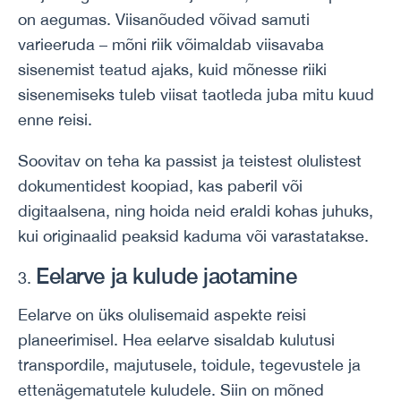
on aegumas. Viisanõuded võivad samuti
varieeruda – mõni riik võimaldab viisavaba
sisenemist teatud ajaks, kuid mõnesse riiki
sisenemiseks tuleb viisat taotleda juba mitu kuud
enne reisi.
Soovitav on teha ka passist ja teistest olulistest
dokumentidest koopiad, kas paberil või
digitaalsena, ning hoida neid eraldi kohas juhuks,
kui originaalid peaksid kaduma või varastatakse.
Eelarve ja kulude jaotamine
Eelarve on üks olulisemaid aspekte reisi
planeerimisel. Hea eelarve sisaldab kulutusi
transpordile, majutusele, toidule, tegevustele ja
ettenägematutele kuludele. Siin on mõned