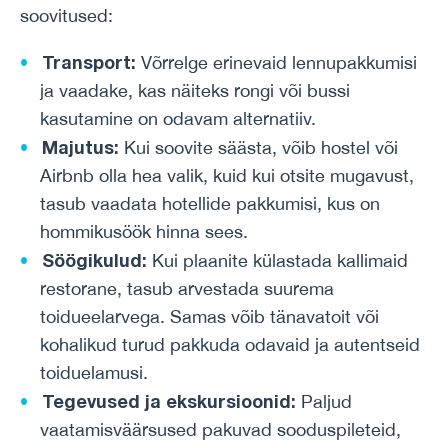
soovitused:
Transport:
Võrrelge erinevaid lennupakkumisi
ja vaadake, kas näiteks rongi või bussi
kasutamine on odavam alternatiiv.
Majutus:
Kui soovite säästa, võib hostel või
Airbnb olla hea valik, kuid kui otsite mugavust,
tasub vaadata hotellide pakkumisi, kus on
hommikusöök hinna sees.
Söögikulud:
Kui plaanite külastada kallimaid
restorane, tasub arvestada suurema
toidueelarvega. Samas võib tänavatoit või
kohalikud turud pakkuda odavaid ja autentseid
toiduelamusi.
Tegevused ja ekskursioonid:
Paljud
vaatamisväärsused pakuvad sooduspileteid,