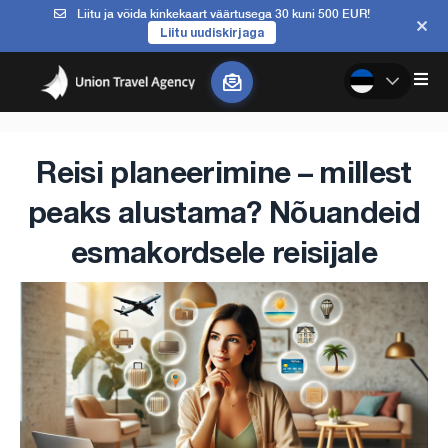
Liitu ja võida kinkekaart väärtusega 30 kuni 500 EUR!
Liitu uudiskirjaga
Reisi planeerimine – millest
peaks alustama? Nõuandeid
esmakordsele reisijale