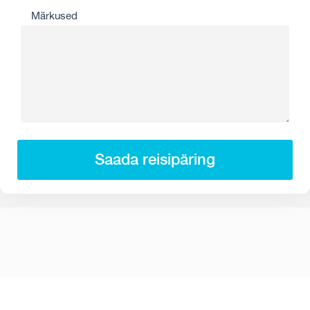
Märkused
Saada reisipäring