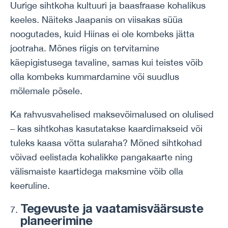
Uurige sihtkoha kultuuri ja baasfraase kohalikus
keeles. Näiteks Jaapanis on viisakas süüa
noogutades, kuid Hiinas ei ole kombeks jätta
jootraha. Mõnes riigis on tervitamine
käepigistusega tavaline, samas kui teistes võib
olla kombeks kummardamine või suudlus
mõlemale põsele.
Ka rahvusvahelised maksevõimalused on olulised
– kas sihtkohas kasutatakse kaardimakseid või
tuleks kaasa võtta sularaha? Mõned sihtkohad
võivad eelistada kohalikke pangakaarte ning
välismaiste kaartidega maksmine võib olla
keeruline.
Tegevuste ja vaatamisväärsuste
planeerimine