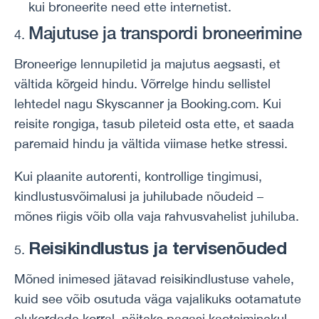
kui broneerite need ette internetist.
Majutuse ja transpordi broneerimine
Broneerige lennupiletid ja majutus aegsasti, et
vältida kõrgeid hindu. Võrrelge hindu sellistel
lehtedel nagu Skyscanner ja Booking.com. Kui
reisite rongiga, tasub pileteid osta ette, et saada
paremaid hindu ja vältida viimase hetke stressi.
Kui plaanite autorenti, kontrollige tingimusi,
kindlustusvõimalusi ja juhilubade nõudeid –
mõnes riigis võib olla vaja rahvusvahelist juhiluba.
Reisikindlustus ja tervisenõuded
Mõned inimesed jätavad reisikindlustuse vahele,
kuid see võib osutuda väga vajalikuks ootamatute
olukordade korral, näiteks pagasi kaotsiminekul