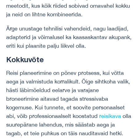
meetodit, kus kõik riided sobivad omavahel kokku
ja neid on lihtne kombineerida.
Ärge unustage tehnilisi vahendeid, nagu laadijad,
adapterid ja võimalusel ka kaasaskantav akupank,
eriti kui plaanite palju liikvel olla.
Kokkuvõte
Reisi planeerimine on põnev protsess, kui võtta
aega ja valmistuda korralikult. Õige sihtkoha valik,
hästi läbimõeldud eelarve ja varajane
broneerimine aitavad tagada stressivaba
kogemuse. Kui tunnete, et soovite personaalset
abi, võib professionaalselt koostatud
reisikava
olla
suurepärane lahendus, mis säästab aega ja
tagab, et teie puhkus on täis nauditavaid hetki.