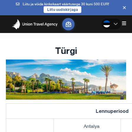
Liitu ja võida kinkekaart väärtusega 30 kuni 500 EUR!
Liitu uudiskirjaga
Türgi
Lennuperiood
Antalya