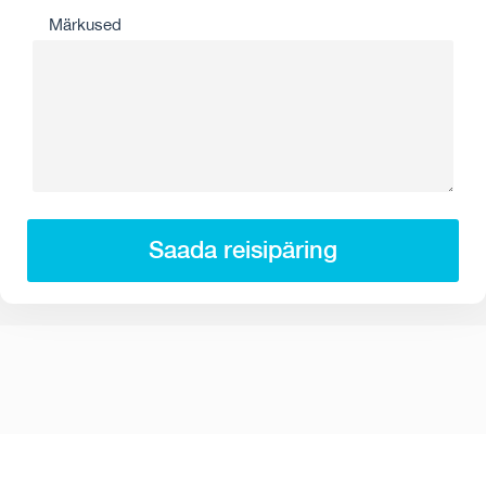
Märkused
Saada reisipäring