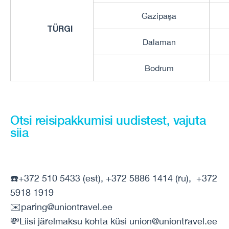
Gazipaşa
TÜRGI
Dalaman
Bodrum
Otsi reisipakkumisi uudistest, vajuta
siia
☎️+372 510 5433 (est), +372 5886 1414 (ru), +372
5918 1919
✉️paring@uniontravel.ee
💸Liisi järelmaksu kohta küsi union@uniontravel.ee