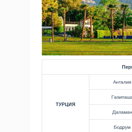
Пер
Анталия
Газипаш
ТУРЦИЯ
Далама
Бодрум