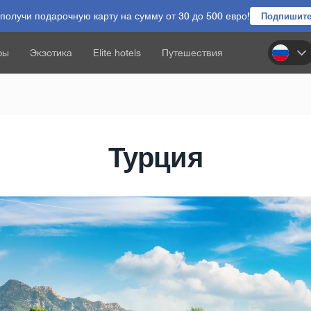
олучи подарочную карту на сумму от 30 до 500 евро!
Подпишите
ры
Экзотика
Elite hotels
Путешествия
Турция