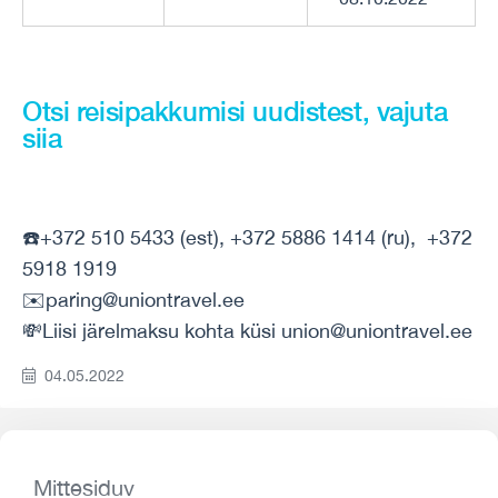
Otsi reisipakkumisi uudistest, vajuta
siia
☎️+372 510 5433 (est), +372 5886 1414 (ru), +372
5918 1919
✉️paring@uniontravel.ee
💸Liisi järelmaksu kohta küsi union@uniontravel.ee
04.05.2022
Mittesiduv