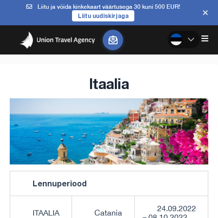
Liitu ja võida kinkekaart väärtusega 30 kuni 500 EUR!
Liitu uudiskirjaga
Itaalia
Lennuperiood
24.09.2022
ITAALIA
Catania
– 08.10.2022