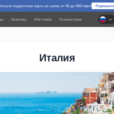
олучи подарочную карту на сумму от 30 до 500 евро!
Подпишите
ры
Экзотика
Elite hotels
Путешествия
Италия