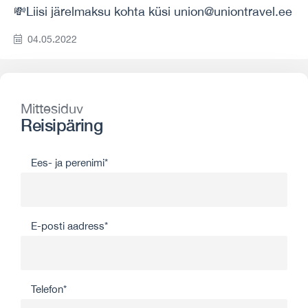
💸Liisi järelmaksu kohta küsi union@uniontravel.ee
04.05.2022
Mittesiduv
Reisipäring
Ees- ja perenimi*
E-posti aadress*
Telefon*