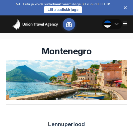
Liitu ja võida kinkekaart väärtusega 30 kuni 500 EUR!
Liitu uudiskirjaga
Montenegro
Lennuperiood