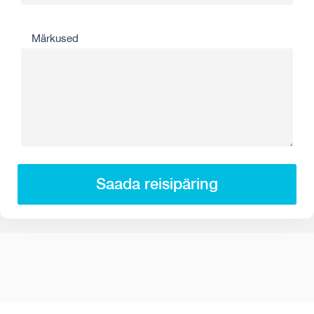
Märkused
Saada reisipäring