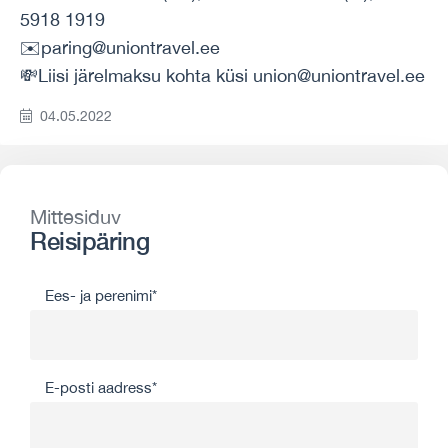
5918 1919
✉️paring@uniontravel.ee
💸Liisi järelmaksu kohta küsi union@uniontravel.ee
04.05.2022
Mittesiduv
Reisipäring
Ees- ja perenimi*
E-posti aadress*