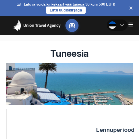
Liitu ja võida kinkekaart väärtusega 30 kuni 500 EUR!
Liitu uudiskirjaga
Tuneesia
Lennuperiood