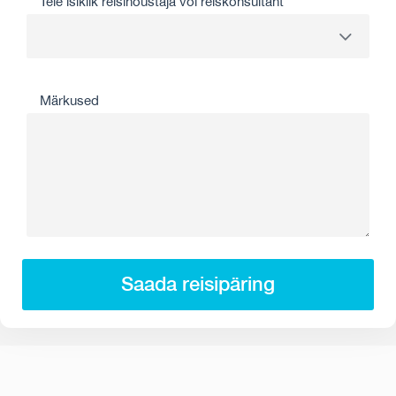
Teie isiklik reisinõustaja või reiskonsultant
Märkused
Saada reisipäring