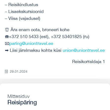
– Reisikindlustus
– Lisaekskursioonid
– Viisa (vajadusel)
⏰ Ära enam oota, broneeri kohe
☎️+372 510 5433 (est), +372 53401825 (ru)
📧
paring@uniontravel.ee
➡ Liisi järelmaksu kohta küsi
union@uniontravel.ee
Reisikorraldaja 1
29.01.2024
Mittesiduv
Reisipäring