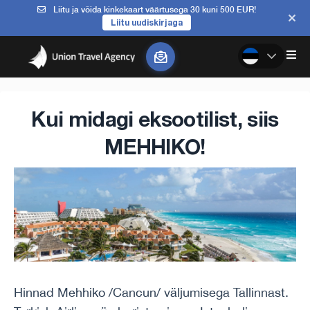
Liitu ja võida kinkekaart väärtusega 30 kuni 500 EUR!
Liitu uudiskirjaga
Kui midagi eksootilist, siis
MEHHIKO!
Hinnad Mehhiko /Cancun/ väljumisega Tallinnast.