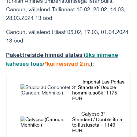
Turkish Airlines ümberistumisega Istanbulis.
Cancun, väljalend Tallinnast 10.02, 20.02, 14.03,
28.03.2024 13 ööd
Cancun, väljalend Riiast 05.02, 17.03, 01.04.2024
13 ööd
Pakettreiside hinnad alates (
üks inimene
kaheses toas
/
*kui reisivad 2 in.
)
:
Imperial Las Perlas
3*
Standard/ Double
hommikusöök- 1175
EUR
Calypso
3*
Standard / Double ilma
toitlustuseta – 1149
EUR