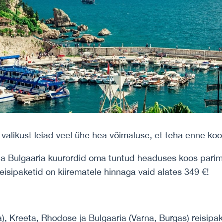
alikust leiad veel ühe hea võimaluse, et teha enne kool
a Bulgaaria kuurordid oma tuntud headuses koos parimate
isipaketid on kiirematele hinnaga vaid alates 349 €!
), Kreeta, Rhodose ja Bulgaaria (Varna, Burgas) reisipak