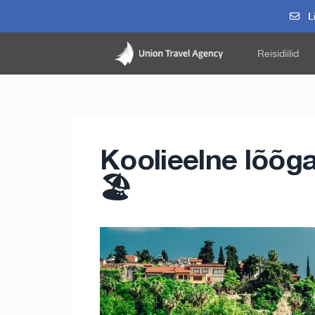
Li
Reisidiilid
Koolieelne lõõga
🏖