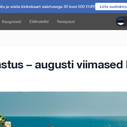
itu ja võida kinkekaart väärtusega 30 kuni 500 EUR!
Liitu uudiskir
Kaugreisid
Eliithotellid
Reisijutud
stus – augusti viimased 