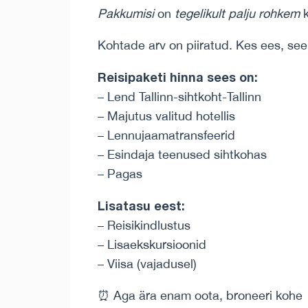
Pakkumisi
on
tegelikult palju rohkem
k
Kohtade arv on piiratud. Kes ees, se
Reisipaketi hinna sees on:
– Lend Tallinn-sihtkoht-Tallinn
– Majutus valitud hotellis
– Lennujaamatransfeerid
– Esindaja teenused sihtkohas
– Pagas
Lisatasu eest:
– Reisikindlustus
– Lisaekskursioonid
– Viisa (vajadusel)
⏰ Aga ära enam oota, broneeri kohe