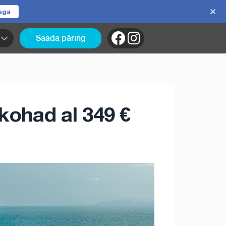
jaga
Saada päring
kohad al 349 €