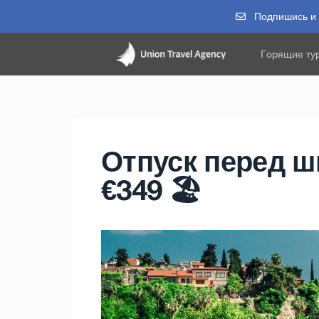
Подпишись и п
Горящие ту
Отпуск перед ш
€349 🏖