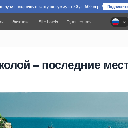
олучи подарочную карту на сумму от 30 до 500 евро!
Подпишите
ры
Экзотика
Elite hotels
Путешествия
колой – последние мест