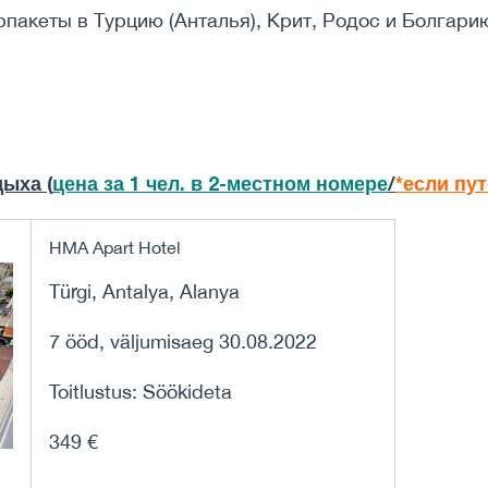
акеты в Турцию (Анталья), Крит, Родос и Болгарию
ыха (
цена за 1 чел. в 2-местном номере
/
*если пу
HMA Apart Hotel
Türgi, Antalya, Alanya
7 ööd, väljumisaeg 30.08.2022
Toitlustus: Söökideta
349 €