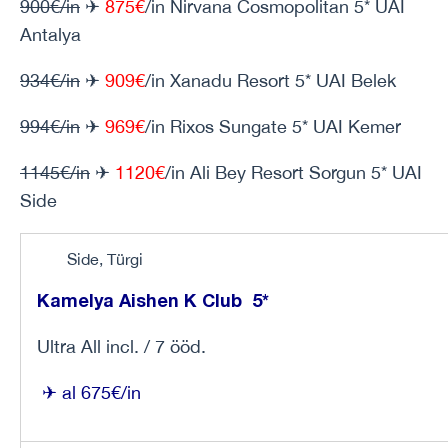
900€/in
✈
875€
/in Nirvana Cosmopolitan 5* UAI
Antalya
934€/in
✈
909€
/in Xanadu Resort 5* UAI Belek
994€/in
✈
969€
/in Rixos Sungate 5* UAI Kemer
1145€/in
✈
1120€
/in Ali Bey Resort Sorgun 5* UAI
Side
Side, Türgi
Kamelya Aishen K Club 5*
Ultra All incl. / 7 ööd.
✈ al 675€/in