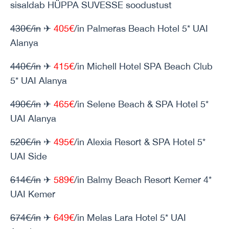
sisaldab HÜPPA SUVESSE soodustust
430€/in
✈
405€
/in Palmeras Beach Hotel 5* UAI
Alanya
440€/in
✈
415€
/in Michell Hotel SPA Beach Club
5* UAI Alanya
490€/in
✈
465€
/in Selene Beach & SPA Hotel 5*
UAI Alanya
520€/in
✈
495€
/in Alexia Resort & SPA Hotel 5*
UAI Side
614€/in
✈
589€
/in Balmy Beach Resort Kemer 4*
UAI Kemer
674€/in
✈
649€
/in Melas Lara Hotel 5* UAI