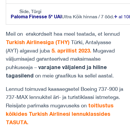
Side, Türgi
Paloma Finesse 5*
UAI
Ultra Kõik hinnas / 7 ööd.
✈ al 10
Meil on erakordselt hea meel teatada, et lennud
Turkish Airlinesiga (THY)
Türki, Antalyasse
5. aprillist 2023.
(AYT) algavad juba
Mugavad
väljumisajad garanteerivad maksimaalse
varajane väljalend ja hiline
puhkuseaja –
tagasilend
on meie graafikus ka sellel aastal.
Lennud toimuvad kaasaegsetel Boeing 737-900 ja
737-MAX lennukitel äri- ja turistiklassi istmetega.
toitlustus
Reisijate parimaks mugavuseks on
kõikides Turkish Airlinesi lennuklassides
TASUTA.