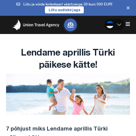
Liitu ja võida kinkekaart väärtusega 30 kuni 500 EUR!
Liitu uudiskirjaga
Lendame aprillis Türki
päikese kätte!
7 põhjust miks Lendame aprillis Türki