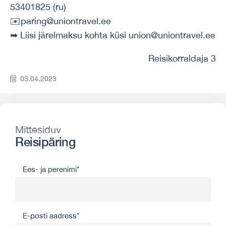
53401825 (ru)
✉️paring@uniontravel.ee
➡ Liisi järelmaksu kohta küsi union@uniontravel.ee
Reisikorraldaja 3
03.04.2023
Mittesiduv
Reisipäring
Ees- ja perenimi*
E-posti aadress*