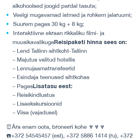
alkohoolsed joogid pardal tasuta;
Veelgi mugavamad istmed ja rohkem jalaruumi;
Suurem pagas 30 kg + 8 kg;
Interaktiivne ekraan rikkaliku filmi- ja
Reisipaketi hinna sees on:
muusikavalikuga
– Lend Tallinn-sihtkoht-Tallinn
– Majutus valitud hotellis
– Lennujaamatransfeerid
– Esindaja teenused sihtkohas
Lisatasu eest:
– Pagas
– Reisikindlustus
– Lisaekskursioonid
– Viisa (vajadusel)
⏰Ära enam oota, broneeri kohe 🔽🔽🔽
☎️+372 54545457 (est), +372 5886 1414 (ru), +372