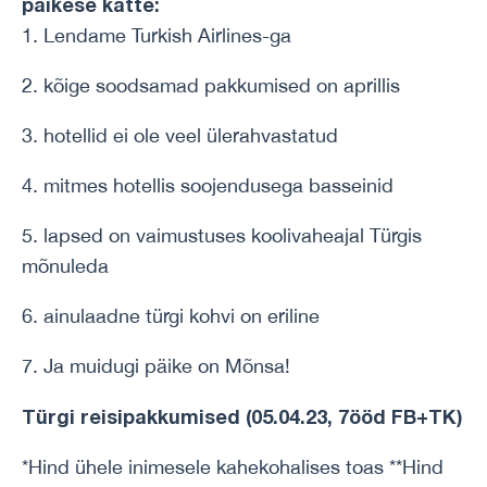
päikese kätte:
1. Lendame Turkish Airlines-ga
2. kõige soodsamad pakkumised on aprillis
3. hotellid ei ole veel ülerahvastatud
4. mitmes hotellis soojendusega basseinid
5. lapsed on vaimustuses koolivaheajal Türgis
mõnuleda
6. ainulaadne türgi kohvi on eriline
7. Ja muidugi päike on Mõnsa!
Türgi reisipakkumised (05.04.23, 7ööd FB+TK)
*Hind ühele inimesele kahekohalises toas **Hind