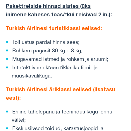
Pakettreiside hinnad alates (üks
inimene
kaheses toas/*kui reisivad 2 in.)
:
Turkish Airlinesi turistiklassi eelised:
Toitlustus pardal hinna sees;
Rohkem pagasit 30 kg + 8 kg;
Mugavamad istmed ja rohkem jalaruumi;
Interaktiivne ekraan rikkaliku filmi- ja
muusikavalikuga.
Turkish Airlinesi äriklassi eelised (lisatasu
eest):
Eriline tähelepanu ja teenindus kogu lennu
vältel;
Eksklusiivsed toidud, karastusjoogid ja