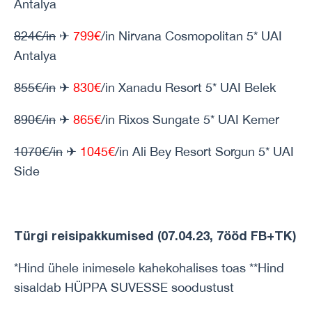
Antalya
824€/in
✈
799€
/in Nirvana Cosmopolitan 5* UAI
Antalya
855€/in
✈
830€
/in Xanadu Resort 5* UAI Belek
890€/in
✈
865€
/in Rixos Sungate 5* UAI Kemer
1070€/in
✈
1045€
/in Ali Bey Resort Sorgun 5* UAI
Side
Türgi reisipakkumised (07.04.23, 7ööd FB+TK)
*Hind ühele inimesele kahekohalises toas **Hind
sisaldab HÜPPA SUVESSE soodustust