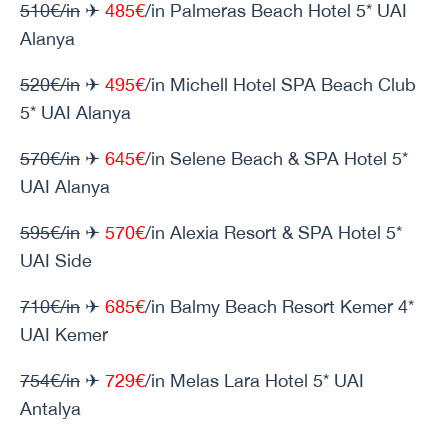
510€/in
✈
485€
/in Palmeras Beach Hotel 5* UAI
Alanya
520€/in
✈
495€
/in Michell Hotel SPA Beach Club
5* UAI Alanya
570€/in
✈
645€
/in Selene Beach & SPA Hotel 5*
UAI Alanya
595€/in
✈
570€
/in Alexia Resort & SPA Hotel 5*
UAI Side
710€/in
✈
685€
/in Balmy Beach Resort Kemer 4*
UAI Kemer
754€/in
✈
729€
/in Melas Lara Hotel 5* UAI
Antalya