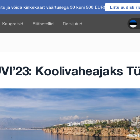
itu ja võida kinkekaart väärtusega 30 kuni 500 EUR!
Liitu uudiskir
Kaugreisid
Eliithotellid
Reisijutud
VI’23: Koolivaheajaks Tü