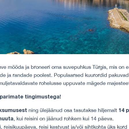
uve mööda ja broneeri oma suvepuhkus Türgis, mis on er
lide ja randade poolest. Populaarsed kuurordid pakuvad
 ja muljetavaldavate rohelusse uppuvate mägede majesteet
 parimate tingimustega!
aksumusest
14 
ning ülejäänud osa tasutakse hiljemalt
muuta
, kui reisini on jäänud rohkem kui 14 päeva.
i, reisikuupäeva, reisi kestvust ja/või sihtkohta üks kord 