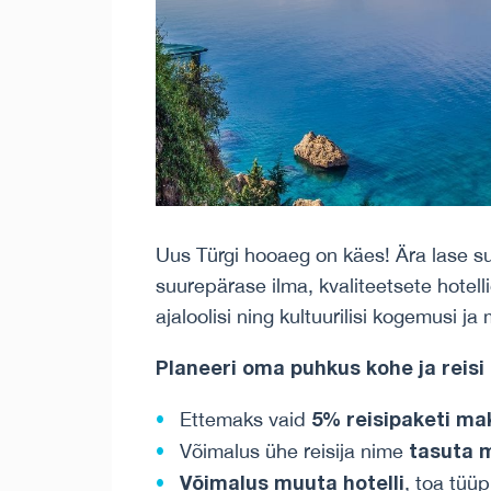
Uus Türgi hooaeg on käes! Ära lase s
suurepärase ilma, kvaliteetsete hotel
ajaloolisi ning kultuurilisi kogemusi
Planeeri oma puhkus kohe ja reisi
5% reisipaketi m
Ettemaks vaid
tasuta 
Võimalus ühe reisija nime
Võimalus muuta hotelli
, toa tüüp