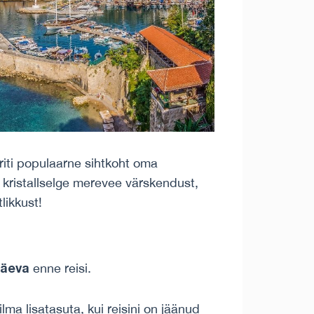
iti populaarne sihtkoht oma
 kristallselge merevee värskendust,
likkust!
päeva
enne reisi.
ilma lisatasuta, kui reisini on jäänud