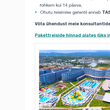
rohkem kui 14 päeva.
TA
Ohutu reisimise garantii annab
Võta ühendust meie konsultantidega
Pakettreiside hinnad alates (üks