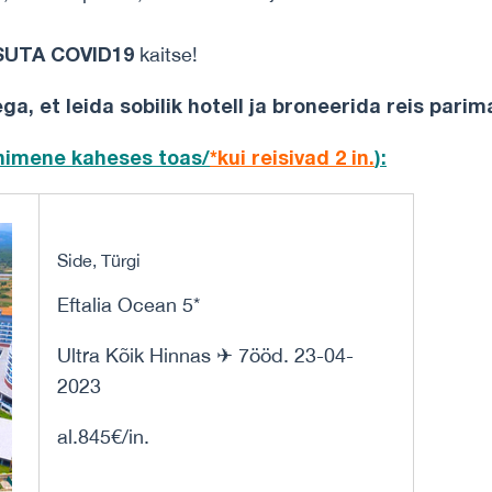
SUTA COVID19
kaitse!
, et leida sobilik hotell ja broneerida reis parim
 inimene
kaheses toas/
*kui reisivad 2 in.
)
:
Side, Türgi
Eftalia Ocean 5*
Ultra Kõik Hinnas ✈ 7ööd. 23-04-
2023
al.845€/in.