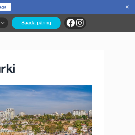
jaga
Saada päring
rki