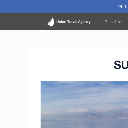
Li
Reisidiilid
SU