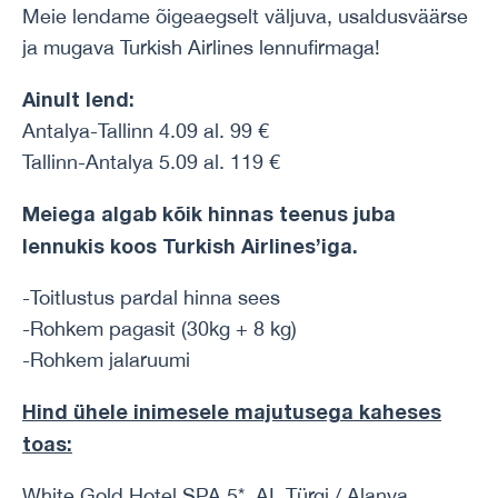
Meie lendame õigeaegselt väljuva, usaldusväärse
ja mugava Turkish Airlines lennufirmaga!
Ainult lend:
Antalya-Tallinn 4.09 al. 99 €
Tallinn-Antalya 5.09 al. 119 €
Meiega algab kõik hinnas teenus juba
lennukis koos Turkish Airlines’iga.
-Toitlustus pardal hinna sees
-Rohkem pagasit (30kg + 8 kg)
-Rohkem jalaruumi
Hind ühele inimesele majutusega kaheses
toas:
White Gold Hotel SPA 5*, AI, Türgi / Alanya