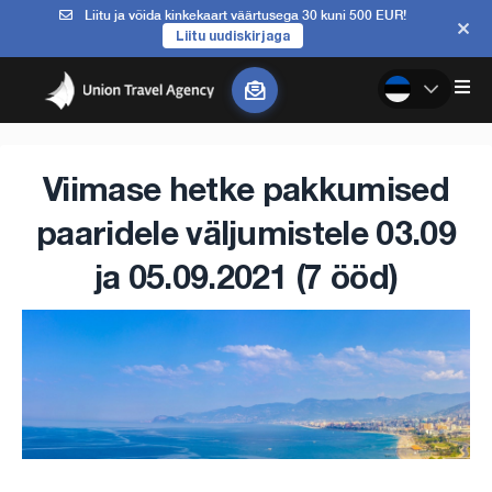
Liitu ja võida kinkekaart väärtusega 30 kuni 500 EUR!
Liitu uudiskirjaga
Viimase hetke pakkumised
paaridele väljumistele 03.09
ja 05.09.2021 (7 ööd)