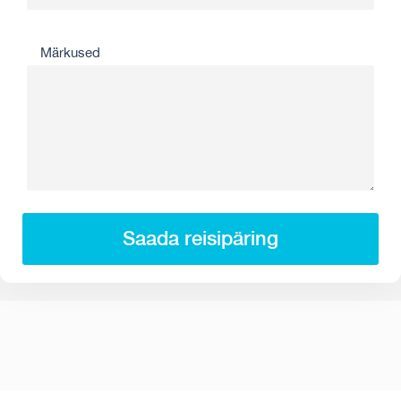
Märkused
Saada reisipäring