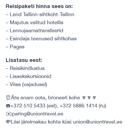
Reisipaketi hinna sees on:
– Lend Tallinn-sihtkoht-Tallinn
– Majutus valitud hotellis
– Lennujaamatransfeerid
– Esindaja teenused sihtkohas
– Pagas
Lisatasu eest:
– Reisikindlustus
– Lisaekskursioonid
– Viisa (vajadusel)
⏰Ära enam oota, broneeri kohe 🔽🔽🔽
☎️+372 510 5433 (est), +372 5886 1414 (ru)
✉️paring@uniontravel.ee
💸Liisi järelmaksu kohta küsi union@uniontravel.ee