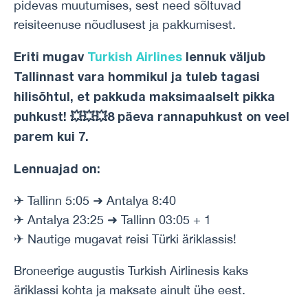
pidevas muutumises, sest need sõltuvad
reisiteenuse nõudlusest ja pakkumisest.
Eriti mugav
Turkish Airlines
lennuk
väljub
Tallinnast vara hommikul ja tuleb tagasi
hilisõhtul, et pakkuda maksimaalselt pikka
puhkust!
💥
💥
💥
8 päeva rannapuhkust on veel
parem kui 7.
Lennuajad on:
✈ Tallinn 5:05 ➜ Antalya 8:40
✈ Antalya 23:25 ➜ Tallinn 03:05 + 1
✈ Nautige mugavat reisi Türki äriklassis!
Broneerige augustis Turkish Airlinesis kaks
äriklassi kohta ja maksate ainult ühe eest.