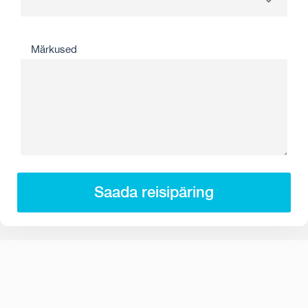
Märkused
Saada reisipäring