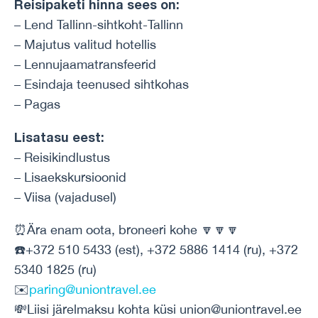
Reisipaketi hinna sees on:
– Lend Tallinn-sihtkoht-Tallinn
– Majutus valitud hotellis
– Lennujaamatransfeerid
– Esindaja teenused sihtkohas
– Pagas
Lisatasu eest:
– Reisikindlustus
– Lisaekskursioonid
– Viisa (vajadusel)
⏰Ära enam oota, broneeri kohe 🔽🔽🔽
☎️+372 510 5433 (est), +372 5886 1414 (ru), +372
5340 1825 (ru)
✉️
paring@uniontravel.ee
💸Liisi järelmaksu kohta küsi union@uniontravel.ee