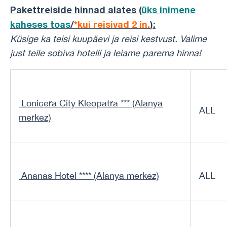
Pakettreiside hinnad alates (
üks inimene
kaheses toas
/
*kui reisivad 2 in.
)
:
Küsige ka teisi kuupäevi ja reisi kestvust.
Valime
just teile sobiva hotelli ja leiame parema hinna!
Lonicera City Kleopatra *** (Alanya
ALL
merkez)
Ananas Hotel **** (Alanya merkez)
ALL