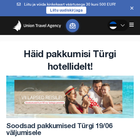
Liitu ja võida kinkekaart väärtusega 30 kuni 500 EUR!
Liitu uudiskirjaga
Häid pakkumisi Türgi
hotellidelt!
Soodsad pakkumised Türgi 19/06
väljumisele