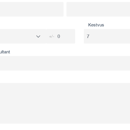
Kestvus
+/-
ultant