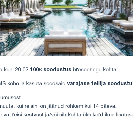
100€ soodustus
ib kuni 20.02
broneeringu kohta!
varajase tellija soodust
IS kohe ja kasuta soodsaid
sumusest
muuta, kui reisini on jäänud rohkem kui 14 päeva.
äeva, reisi kestvust ja/või sihtkohta üks kord ilma lisata