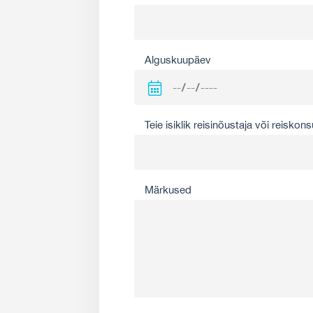
Alguskuupäev
Teie isiklik reisinõustaja või reiskons
Märkused