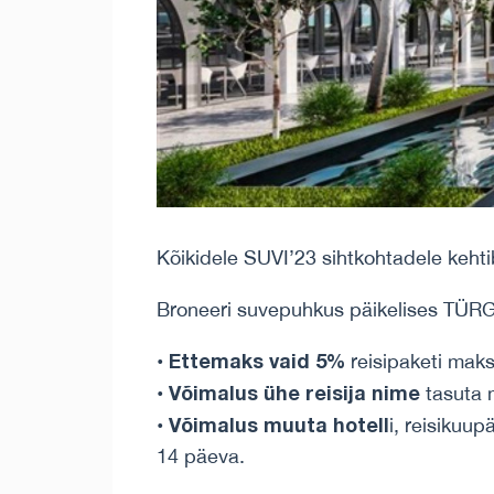
Kõikidele SUVI’23 sihtkohtadele keht
Broneeri suvepuhkus päikelises TÜRG
Ettemaks vaid 5%
•
reisipaketi mak
Võimalus ühe reisija nime
•
tasuta 
Võimalus muuta hotell
•
i, reisikuup
14 päeva.