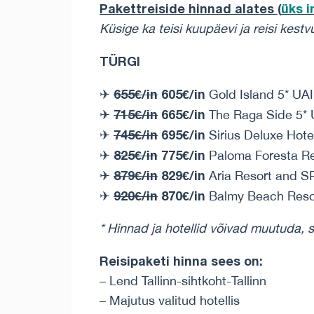
Pakettreiside hinnad alates (
üks 
Küsige ka teisi kuupäevi ja reisi kestvu
TÜRGI
655€/in
605€/in
✈
Gold Island 5* UA
715€/in
665€/in
✈
The Raga Side 5* 
745€/in
695€/in
✈
Sirius Deluxe Hote
825€/in
775€/in
✈
Paloma Foresta R
879€/in
829€/in
✈
Aria Resort and S
920€/in
870€/in
✈
Balmy Beach Reso
* Hinnad ja hotellid võivad muutuda, 
Reisipaketi hinna sees on:
– Lend Tallinn-sihtkoht-Tallinn
– Majutus valitud hotellis