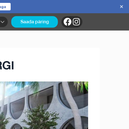
jaga
Saada päring
RGI