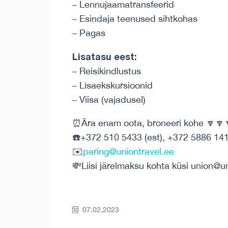
– Lennujaamatransfeerid
– Esindaja teenused sihtkohas
– Pagas
Lisatasu eest:
– Reisikindlustus
– Lisaekskursioonid
– Viisa (vajadusel)
⏰Ära enam oota, broneeri kohe 🔽🔽
☎️+372 510 5433 (est), +372 5886 1414
✉️
paring@uniontravel.ee
💸Liisi järelmaksu kohta küsi union@u
07.02.2023