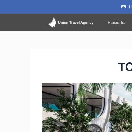
Li
Reisidiilid
TO