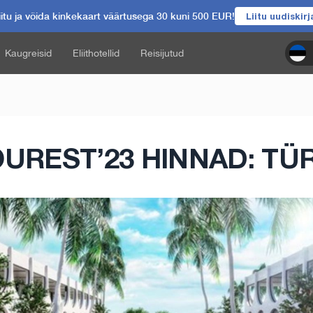
itu ja võida kinkekaart väärtusega 30 kuni 500 EUR!
Liitu uudiskir
Kaugreisid
Eliithotellid
Reisijutud
UREST’23 HINNAD: TÜ