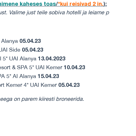
inimene
kaheses toas
/
*kui reisivad 2 in.
)
:
st. Valime just teile sobiva hotelli ja leiame p
05.04.23
I Alanya
05.04.23
UAI Side
13.04.2023
l 5* UAI Alanya
10.04.23
esort & SPA 5* UAI Kemer
15.04.23
PA 5* AI Alanya
05.04.23
rt Kemer 4* UAI Kemer
seega on parem kiiresti broneerida.