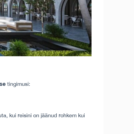
use
tingimusi:
suta, kui reisini on jäänud rohkem kui