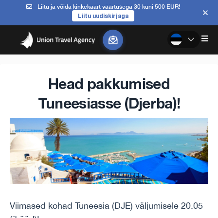
Liitu ja võida kinkekaart väärtusega 30 kuni 500 EUR!
Liitu uudiskirjaga
Head pakkumised
Tuneesiasse (Djerba)!
Viimased kohad Tuneesia (DJE) väljumisele 20.05