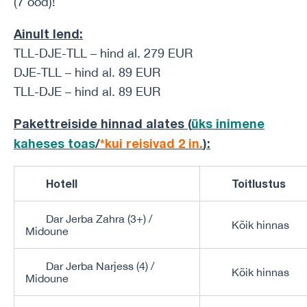
(7 ööd)!
Ainult lend
:
TLL-DJE-TLL – hind al. 279 EUR
DJE-TLL – hind al. 89 EUR
TLL-DJE – hind al. 89 EUR
Pakettreiside hinnad alates (
üks inimene
kaheses toas
/
*kui reisivad 2 in.
)
:
Hotell
Toitlustus
Dar Jerba Zahra (3+) /
Kõik hinnas
Midoune
Dar Jerba Narjess (4) /
Kõik hinnas
Midoune