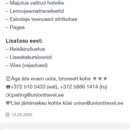
– Majutus valitud hotellis
– Lennujaamatransfeerid
– Esindaja teenused sihtkohas
– Pagas
Lisatasu eest:
– Reisikindlustus
– Lisaekskursioonid
– Viisa (vajadusel)
⏰Aga ära enam oota, broneeri kohe 🔽🔽🔽
☎️+372 510 5433 (est), +372 5886 1414 (ru)
✉️paring@uniontravel.ee
💸Liisi järelmaksu kohta küsi union@uniontravel.ee
12.05.2022