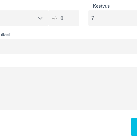
Kestvus
+/-
ultant