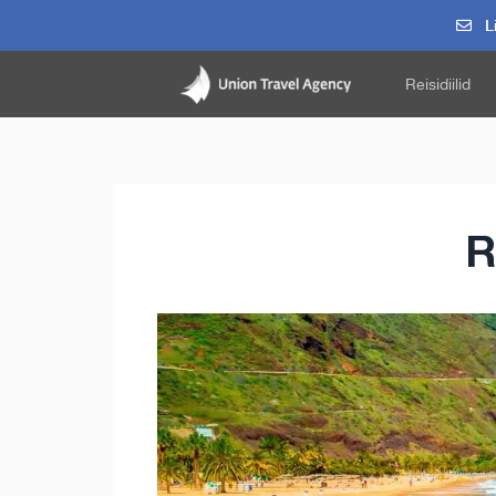
Li
Reisidiilid
R