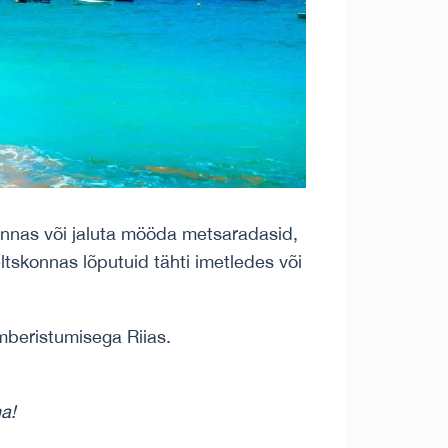
rannas või jaluta mööda metsaradasid,
tskonnas lõputuid tähti imetledes või
ümberistumisega Riias.
na!