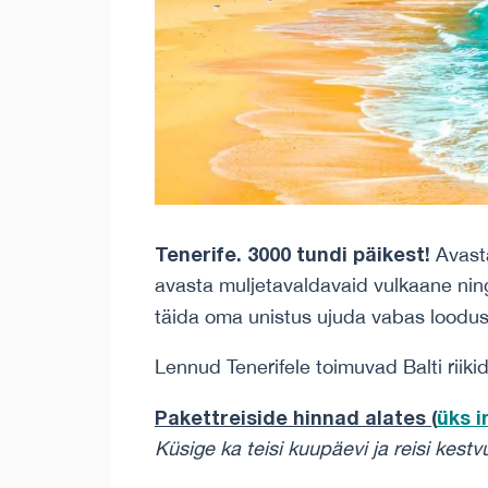
Tenerife. 3000 tundi päikest!
Avast
avasta muljetavaldavaid vulkaane ning
täida oma unistus ujuda vabas looduse
Lennud Tenerifele toimuvad Balti riik
Pakettreiside hinnad alates (
üks 
Küsige ka teisi kuupäevi ja reisi kestv