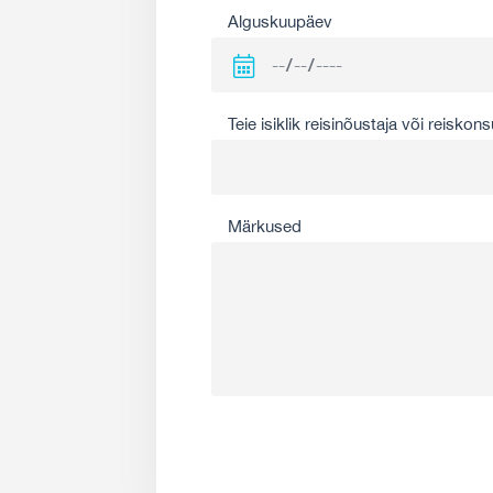
Alguskuupäev
Teie isiklik reisinõustaja või reiskons
Märkused