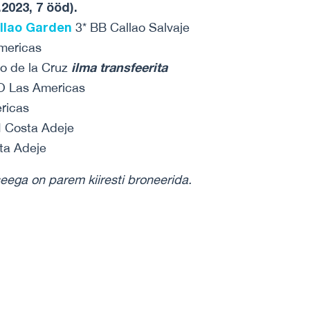
2023, 7 ööd).
llao Garden
3* BB Callao Salvaje
mericas
ilma transfeerita
o de la Cruz
O Las Americas
ricas
I Costa Adeje
ta Adeje
seega on parem kiiresti broneerida.