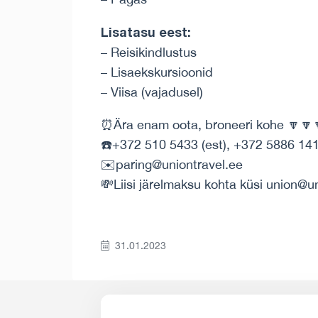
Lisatasu eest:
– Reisikindlustus
– Lisaekskursioonid
– Viisa (vajadusel)
⏰Ära enam oota, broneeri kohe 🔽🔽
☎️+372 510 5433 (est), +372 5886 141
✉️paring@uniontravel.ee
💸Liisi järelmaksu kohta küsi union@u
31.01.2023