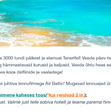
a 3000 tundi päikest ja elamusi Tenerifel! Veeda päev 
 hämmastavaid kurusid ja kaljusid. Veeda õhtu heas sel
s koos delfiinide ja vaaladega!
ide juhtiva lennufirmaga Air Baltic! Mugavad lennuajad 
inimene
kaheses toas
/
*kui reisivad 2 in.
)
:
ust.
Valime just teile sobiva hotelli ja leiame parema hin