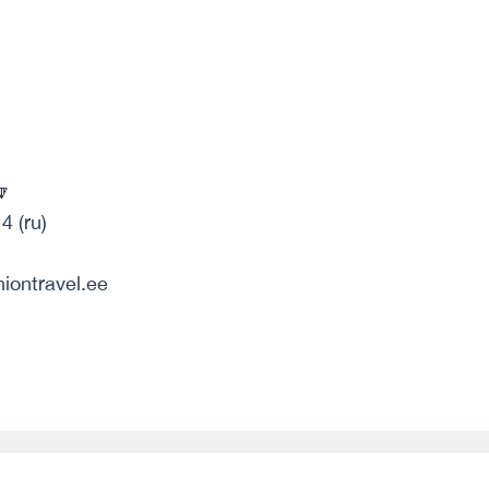
🔽
4 (ru)
niontravel.ee