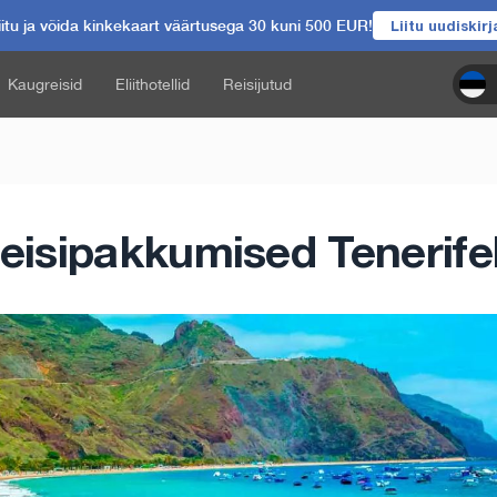
itu ja võida kinkekaart väärtusega 30 kuni 500 EUR!
Liitu uudiskir
Kaugreisid
Eliithotellid
Reisijutud
eisipakkumised Tenerife