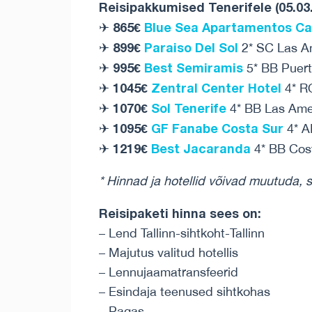
Reisipakkumised Tenerifele (05.03.
865€
Blue Sea Apartamentos Ca
✈
899€
Paraiso Del Sol
✈
2* SC Las A
995€
Best Semiramis
✈
5* BB Puert
1045€
Zentral Center Hotel
✈
4* R
1070€
Sol Tenerife
✈
4* BB Las Ame
1095€
GF Fanabe Costa Sur
✈
4* A
1219€
Best Jacaranda
✈
4* BB Cos
* Hinnad ja hotellid võivad muutuda, 
Reisipaketi hinna sees on:
– Lend Tallinn-sihtkoht-Tallinn
– Majutus valitud hotellis
– Lennujaamatransfeerid
– Esindaja teenused sihtkohas
– Pagas