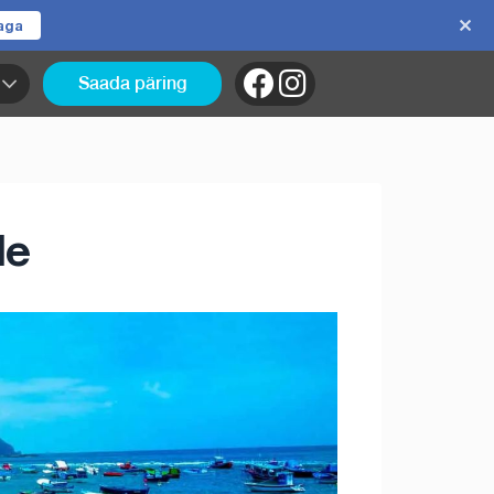
jaga
Saada päring
le