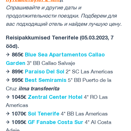
Спрашивайте и другие даты и ​​
продолжительности поездки. Подберем для
вас подходящий отель и найдем лучшую цену.
Reisipakkumised Tenerifele (05.03.2023, 7
ööd).
865€
Blue Sea Apartamentos Callao
✈
Garden
3* BB Callao Salvaje
899€
Paraiso Del Sol
✈
2* SC Las Americas
995€
Best Semiramis
✈
5* BB Puerto de la
ilma transfeerita
Cruz
1045€
Zentral Center Hotel
✈
4* RO Las
Americas
1070€
Sol Tenerife
✈
4* BB Las Americas
1095€
GF Fanabe Costa Sur
✈
4* AI Costa
Adeje