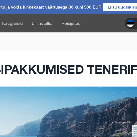
itu ja võida kinkekaart väärtusega 30 kuni 500 EUR!
Liitu uudiskir
Kaugreisid
Eliithotellid
Reisijutud
SIPAKKUMISED TENERIF