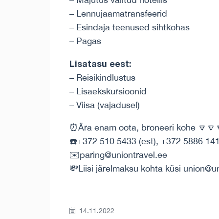
– Lennujaamatransfeerid
– Esindaja teenused sihtkohas
– Pagas
Lisatasu eest:
– Reisikindlustus
– Lisaekskursioonid
– Viisa (vajadusel)
⏰Ära enam oota, broneeri kohe 🔽🔽
☎️+372 510 5433 (est), +372 5886 141
✉️paring@uniontravel.ee
💸Liisi järelmaksu kohta küsi union@u
14.11.2022