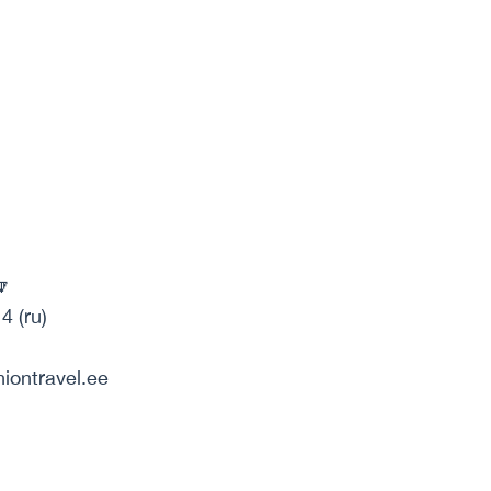
🔽
4 (ru)
niontravel.ee