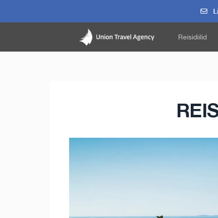
Li
Reisidiilid
REI