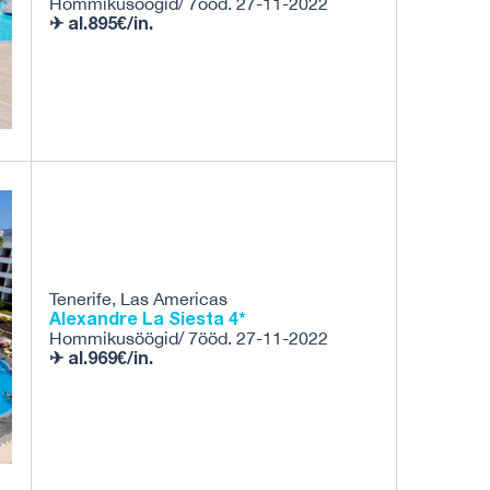
Hommikusöögid/ 7ööd. 27-11-2022
✈ al.895€/in.
Tenerife, Las Americas
Alexandre La Siesta 4*
Hommikusöögid/ 7ööd. 27-11-2022
✈ al.969€/in.