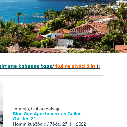
inimene
kaheses toas
/
*kui reisivad 2 in.
)
:
Tenerife, Callao Salvaje
Blue Sea Apartamentos Callao
Garden 3*
Hommikusöögid / 7ööd. 27-11-2022