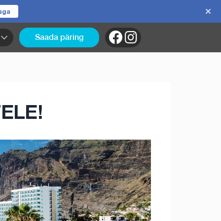
jaga
Saada päring
ELE!