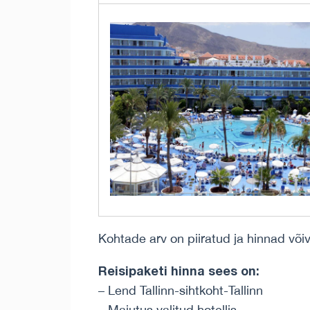
Kohtade arv on piiratud ja hinnad võ
Reisipaketi hinna sees on:
– Lend Tallinn-sihtkoht-Tallinn
– Majutus valitud hotellis