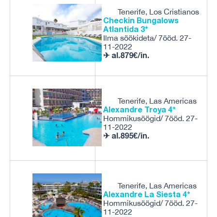
Tenerife, Los Cristianos
Checkin Bungalows
Atlantida 3*
Ilma söökideta/ 7ööd. 27-
11-2022
✈ al.879€/in.
Tenerife, Las Americas
Alexandre Troya 4*
Hommikusöögid/ 7ööd. 27-
11-2022
✈ al.895€/in.
Tenerife, Las Americas
Alexandre La Siesta 4*
Hommikusöögid/ 7ööd. 27-
11-2022