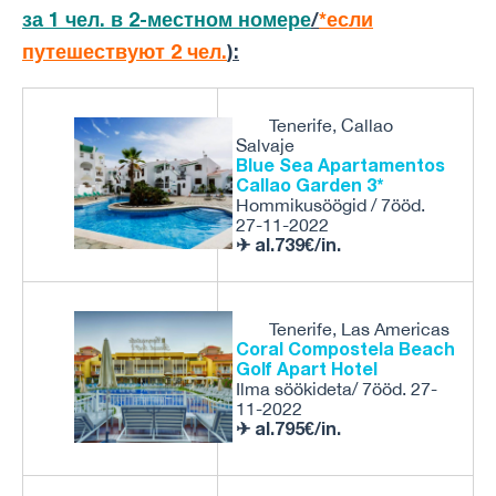
за 1 чел. в 2-местном номере
/
*если
путешествуют 2 чел.
):
Tenerife, Callao
Salvaje
Blue Sea Apartamentos
Callao Garden 3*
Hommikusöögid / 7ööd.
27-11-2022
✈ al.739€/in.
Tenerife, Las Americas
Coral Compostela Beach
Golf Apart Hotel
Ilma söökideta/ 7ööd. 27-
11-2022
✈ al.795€/in.