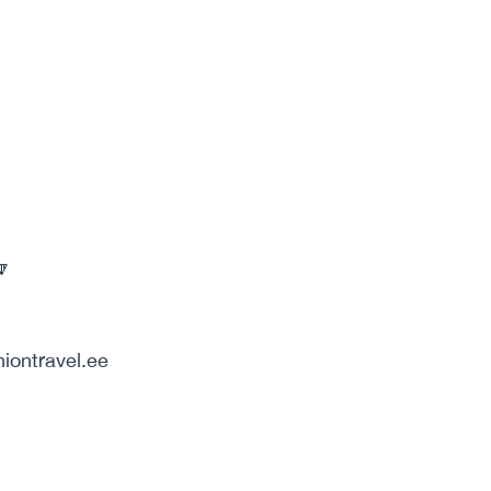
🔽
niontravel.ee