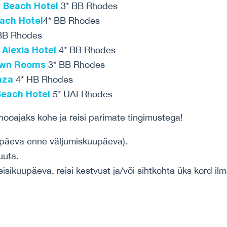
 Beach Hotel
3* BB Rhodes
each Hotel
4* BB Rhodes
BB Rhodes
Alexia Hotel
4* BB Rhodes
own Rooms
3* BB Rhodes
aza
4* HB Rhodes
Beach Hotel
5* UAI Rhodes
ooajaks kohe ja reisi parimate tingimustega!
 päeva enne väljumiskuupäeva).
uuta.
eisikuupäeva, reisi kestvust ja/või sihtkohta üks kord ilm