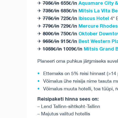
705€/in
655€/in
Aquamare City &
✈
735€/in
685€/in
Mitsis La Vita B
✈
775€/in
725€/in
Ibiscus Hotel
✈
4* 
779€/in
729€/in
Mercure Rhodes 
✈
800€/in
750€/in
Oktober Downt
✈
965€/in
915€/in
Best Western Pl
✈
1059€/in
1009€/in
Mitsis Grand 
✈
Planeeri oma puhkus järgmiseks suveh
Ettemaks on 5% reisi hinnast (>14
Võimalus ühe reisija nime tasuta m
Võimalus muuta hotelli, toa tüüpi, r
Reisipaketi hinna sees on:
– Lend Tallinn-sihtkoht-Tallinn
– Majutus valitud hotellis