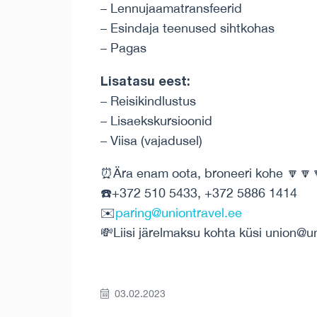
– Lennujaamatransfeerid
– Esindaja teenused sihtkohas
– Pagas
Lisatasu eest:
– Reisikindlustus
– Lisaekskursioonid
– Viisa (vajadusel)
⏰Ära enam oota, broneeri kohe 🔽🔽
☎️+372 510 5433, +372 5886 1414
✉️
paring@uniontravel.ee
💸Liisi järelmaksu kohta küsi union@u
03.02.2023