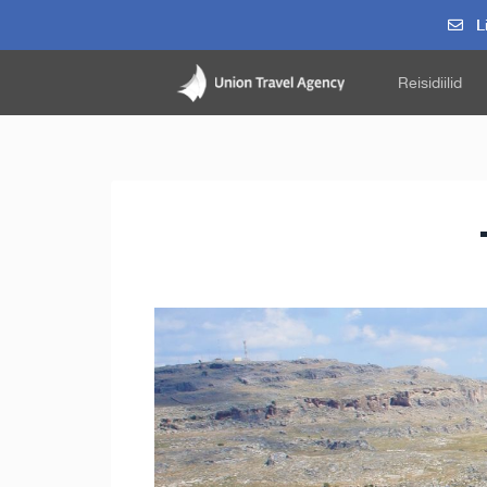
Li
Reisidiilid