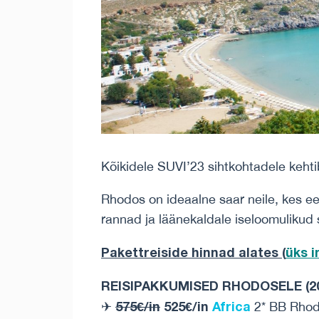
Kõikidele SUVI’23 sihtkohtadele keht
Rhodos on ideaalne saar neile, kes ee
rannad ja läänekaldale iseloomulikud 
Pakettreiside hinnad alates (
üks 
REISIPAKKUMISED RHODOSELE (20.
575€/in
525€/in
Africa
✈
2* BB Rho