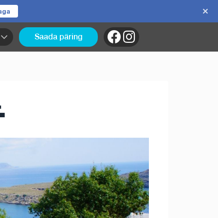
jaga
Saada päring
