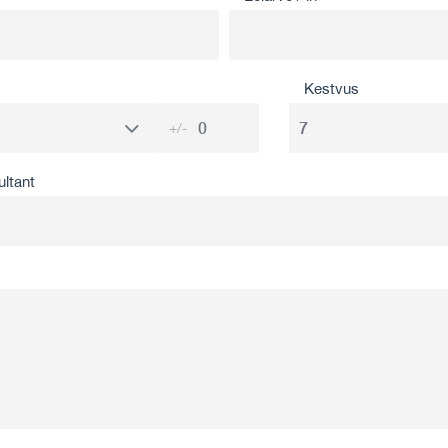
Kestvus
+/-
ultant