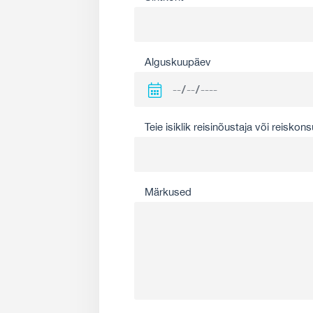
Alguskuupäev
Teie isiklik reisinõustaja või reiskons
Märkused