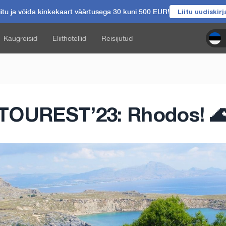
itu ja võida kinkekaart väärtusega 30 kuni 500 EUR!
Liitu uudiskir
Kaugreisid
Eliithotellid
Reisijutud
TOUREST’23: Rhodos! 