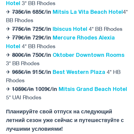
Hotel
3* BB Rhodes
735€/in
685€/in
Mitsis La Vita Beach Hotel
✈
4*
BB Rhodes
775€/in
725€/in
Ibiscus Hotel
✈
4* BB Rhodes
779€/in
729€/in
Mercure Rhodes Alexia
✈
Hotel
4* BB Rhodes
800€/in
750€/in
Oktober Downtown Rooms
✈
3* BB Rhodes
965€/in
915€/in
Best Western Plaza
✈
4* HB
Rhodes
1059€/in
1009€/in
Mitsis Grand Beach Hotel
✈
5* UAI Rhodes
Планируйте свой отпуск на следующий
летний сезон уже сейчас и путешествуйте с
лучшими условиями!