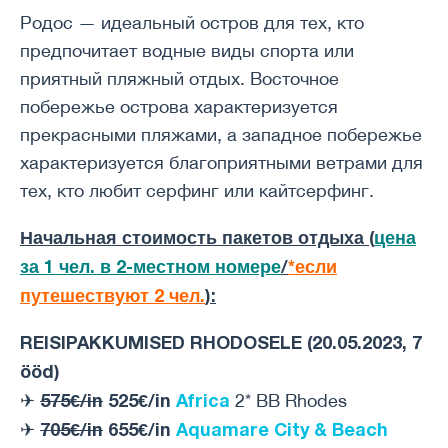
Родос — идеальный остров для тех, кто
предпочитает водные виды спорта или
приятный пляжный отдых. Восточное
побережье острова характеризуется
прекрасными пляжами, а западное побережье
характеризуется благоприятными ветрами для
тех, кто любит серфинг или кайтсерфинг.
Начальная стоимость пакетов отдыха (
цена
за 1 чел. в 2-местном номере
/
*если
путешествуют 2 чел.
):
REISIPAKKUMISED RHODOSELE (20.05.2023, 7
ööd)
575€/in
525€/in
Africa
✈
2* BB Rhodes
705€/in
655€/in
Aquamare City & Beach
✈