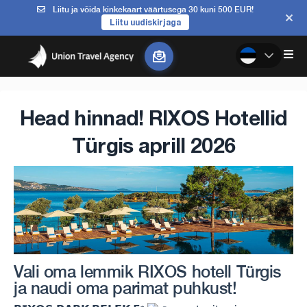
Liitu ja võida kinkekaart väärtusega 30 kuni 500 EUR!
Liitu uudiskirjaga
Head hinnad! RIXOS Hotellid
Türgis aprill 2026
Vali oma lemmik RIXOS hotell Türgis
ja naudi oma parimat puhkust!