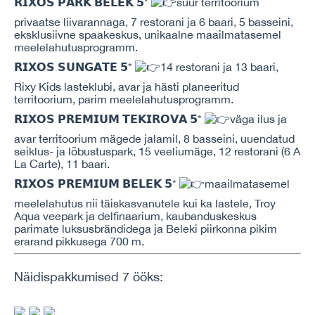
𝗥𝗜𝗫𝗢𝗦 𝗣𝗔𝗥𝗞 𝗕𝗘𝗟𝗘𝗞 𝟱*
suur territoorium
privaatse liivarannaga, 7 restorani ja 6 baari, 5 basseini,
eksklusiivne spaakeskus, unikaalne maailmatasemel
meelelahutusprogramm.
𝗥𝗜𝗫𝗢𝗦 𝗦𝗨𝗡𝗚𝗔𝗧𝗘 𝟱*
14 restorani ja 13 baari,
Rixy Kids lasteklubi, avar ja hästi planeeritud
territoorium, parim meelelahutusprogramm.
𝗥𝗜𝗫𝗢𝗦 𝗣𝗥𝗘𝗠𝗜𝗨𝗠 𝗧𝗘𝗞𝗜𝗥𝗢𝗩𝗔 𝟱*
väga ilus ja
avar territoorium mägede jalamil, 8 basseini, uuendatud
seiklus- ja lõbustuspark, 15 veeliumäge, 12 restorani (6 A
La Carte), 11 baari.
𝗥𝗜𝗫𝗢𝗦 𝗣𝗥𝗘𝗠𝗜𝗨𝗠 𝗕𝗘𝗟𝗘𝗞 𝟱*
maailmatasemel
meelelahutus nii täiskasvanutele kui ka lastele, Troy
Aqua veepark ja delfinaarium, kaubanduskeskus
parimate luksusbrändidega ja Beleki piirkonna pikim
erarand pikkusega 700 m.
Näidispakkumised 7 ööks: