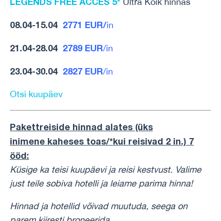
LEGENDS FREE ACCES 5*
Ultra Kõik hinnas
08.04-15.04
2771 EUR/
in
21.04-28.04
2789 EUR
/in
23.04-30.04
2827 EUR
/in
Otsi kuupäev
Pakettreiside hinnad alates (üks
inimene
kaheses toas/*kui reisivad 2 in.) 7
ööd
:
Küsige ka teisi kuupäevi ja reisi kestvust. Valime
just teile sobiva hotelli ja leiame parima hinna!
Hinnad ja hotellid võivad muutuda, seega on
parem kiiresti broneerida.