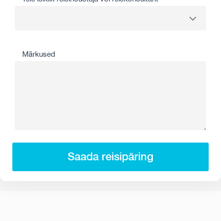
Märkused
Saada reisipäring