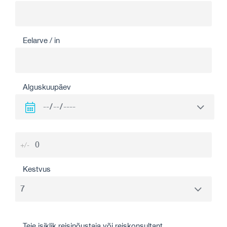
Eelarve / in
Alguskuupäev
+/-
Kestvus
Teie isiklik reisinõustaja või reiskonsultant