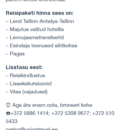
Reisipaketi hinna sees on:
– Lend Tallinn-Antalya-Tallinn
– Majutus valitud hotellis
– Lennujaamatransfeerid
– Esindaja teenused sihtkohas
– Pagas
Lisatasu eest:
– Reisikindlustus
– Lisaekskursioonid
– Viisa (vajadusel)
⏰ Aga ära enam oota, broneeri kohe
☎️+372 5886 1414; +372 5308 9677; +372 510
5433
paring@uniontravel.ee