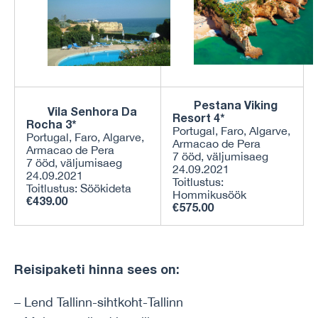
Pestana Viking
Vila Senhora Da
Resort 4*
Rocha 3*
Portugal, Faro, Algarve,
Portugal, Faro, Algarve,
Armacao de Pera
Armacao de Pera
7 ööd, väljumisaeg
7 ööd, väljumisaeg
24.09.2021
24.09.2021
Toitlustus:
Toitlustus: Söökideta
Hommikusöök
€439.00
€575.00
Reisipaketi hinna sees on:
– Lend Tallinn-sihtkoht-Tallinn