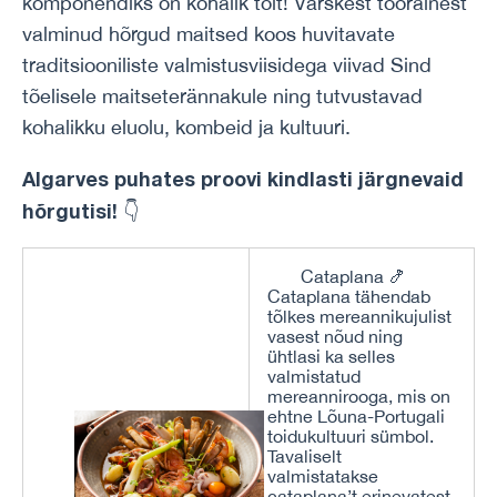
komponendiks on kohalik toit! Värskest toorainest
valminud hõrgud maitsed koos huvitavate
traditsiooniliste valmistusviisidega viivad Sind
tõelisele maitseterännakule ning tutvustavad
kohalikku eluolu, kombeid ja kultuuri.
Algarves puhates proovi kindlasti järgnevaid
hõrgutisi!
👇
Cataplana 🍤
Cataplana tähendab
tõlkes mereannikujulist
vasest nõud ning
ühtlasi ka selles
valmistatud
mereannirooga, mis on
ehtne Lõuna-Portugali
toidukultuuri sümbol.
Tavaliselt
valmistatakse
cataplana’t erinevatest