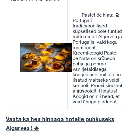
Pastel de Nata 🍮
Portugali
traditsioonilised
küpsetised pole tuntud
mitte ainult Algarves ja
Portugalis, vaid kogu
maailmas!
Kreemikoogid Pastel
de Nata on krõbeda
põhja ja pehme
vaniljetäidisega
koogikesed, millele on
lisatud maitseks veidi
kaneeli. Proovi kindlasti
ahjusoojalt. Hoiatus!
Koogid on nii head, et
vaid ühega piirduda!
Vaata ka hea hinnaga hotelle puhkuseks
Algarves ! ☀️