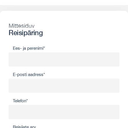
Mittesiduv
Reisipäring
Ees- ja perenimi*
E-posti aadress*
Telefon*
Reisijate arv