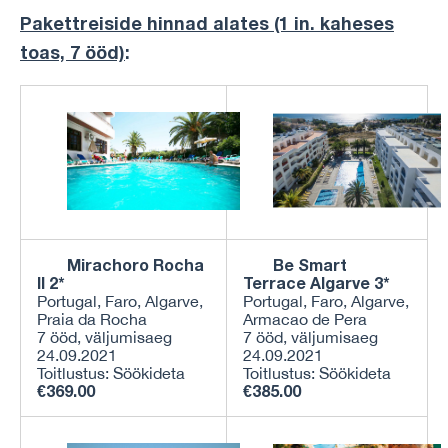
Pakettreiside hinnad alates (1 in. kaheses
toas, 7 ööd)
:
Mirachoro Rocha
Be Smart
II
2
*
Terrace Algarve 3*
Portugal, Faro, Algarve,
Portugal, Faro, Algarve,
Praia da Rocha
Armacao de Pera
7 ööd, väljumisaeg
7 ööd, väljumisaeg
24.09.2021
24.09.2021
Toitlustus: Söökideta
Toitlustus: Söökideta
€369.00
€385.00