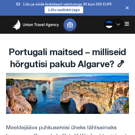
Liitu ja võida kinkekaart väärtusega 30 kuni 500 EUR!
Liitu uudiskirjaga
Portugali maitsed – milliseid
hõrgutisi pakub Algarve? 🍤
Meeldejääva puhkusereisi üheks tähtsaimaks