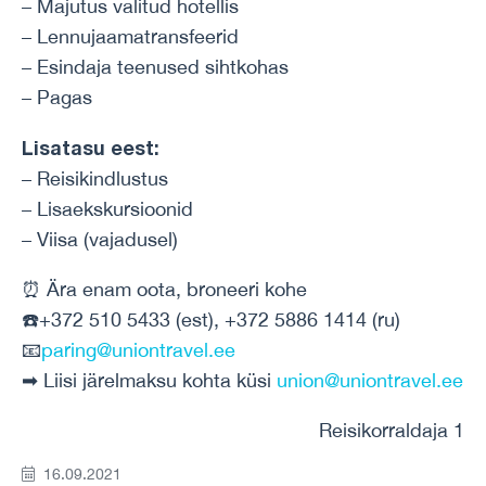
– Majutus valitud hotellis
– Lennujaamatransfeerid
– Esindaja teenused sihtkohas
– Pagas
Lisatasu eest:
– Reisikindlustus
– Lisaekskursioonid
– Viisa (vajadusel)
⏰ Ära enam oota, broneeri kohe
☎️+372 510 5433 (est), +372 5886 1414 (ru)
📧
paring@uniontravel.ee
➡ Liisi järelmaksu kohta küsi
union@uniontravel.ee
Reisikorraldaja 1
16.09.2021