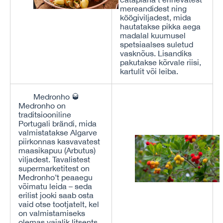
mereandidest ning
köögiviljadest, mida
hautatakse pikka aega
madalal kuumusel
spetsiaalses suletud
vasknõus. Lisandiks
pakutakse kõrvale riisi,
kartulit või leiba.
Medronho 🥃
Medronho on
traditsiooniline
Portugali brändi, mida
valmistatakse Algarve
piirkonnas kasvavatest
maasikapuu (Arbutus)
viljadest. Tavalistest
supermarketitest on
Medronho’t peaaegu
võimatu leida – seda
erilist jooki saab osta
vaid otse tootjatelt, kel
on valmistamiseks
olemas vajalik litsents.