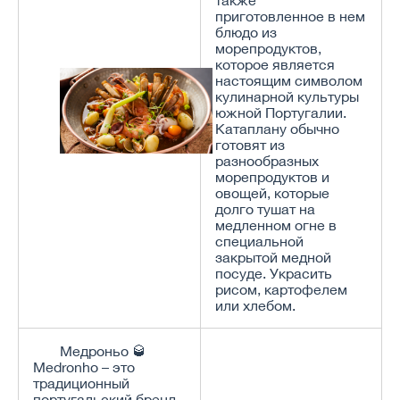
также
приготовленное в нем
блюдо из
морепродуктов,
которое является
настоящим символом
кулинарной культуры
южной Португалии.
Катаплану обычно
готовят из
разнообразных
морепродуктов и
овощей, которые
долго тушат на
медленном огне в
специальной
закрытой медной
посуде. Украсить
рисом, картофелем
или хлебом.
Медроньо 🥃
Medronho – это
традиционный
португальский бренд,