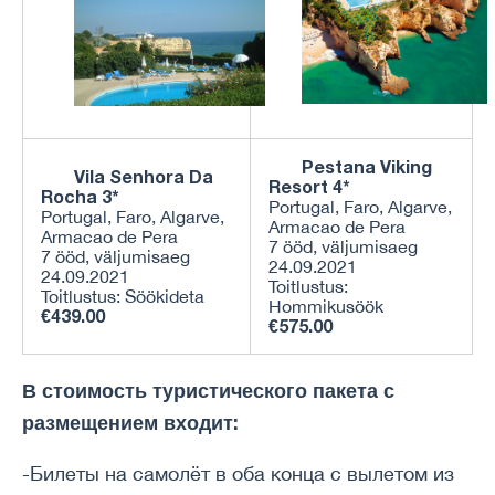
Pestana Viking
Vila Senhora Da
Resort 4*
Rocha 3*
Portugal, Faro, Algarve,
Portugal, Faro, Algarve,
Armacao de Pera
Armacao de Pera
7 ööd, väljumisaeg
7 ööd, väljumisaeg
24.09.2021
24.09.2021
Toitlustus:
Toitlustus: Söökideta
Hommikusöök
€439.00
€575.00
В стоимость туристического пакета с
размещением входит:
-Билеты на самолёт в оба конца с вылетом из