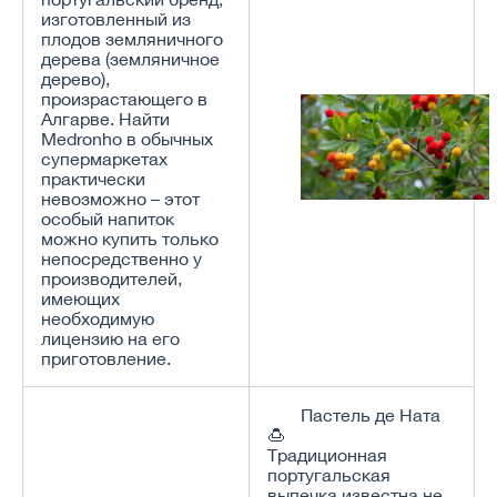
изготовленный из
плодов земляничного
дерева (земляничное
дерево),
произрастающего в
Алгарве. Найти
Medronho в обычных
супермаркетах
практически
невозможно – этот
особый напиток
можно купить только
непосредственно у
производителей,
имеющих
необходимую
лицензию на его
приготовление.
Пастель де Ната
🍮
Традиционная
португальская
выпечка известна не