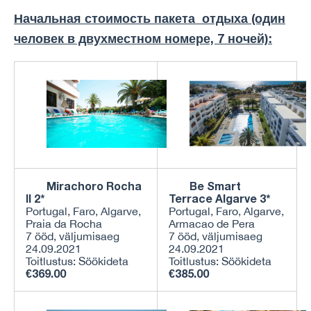
Начальная стоимость пакета отдыха (один
человек в двухместном номере, 7 ночей):
Mirachoro Rocha
Be Smart
II
2
*
Terrace Algarve 3*
Portugal, Faro, Algarve,
Portugal, Faro, Algarve,
Praia da Rocha
Armacao de Pera
7 ööd, väljumisaeg
7 ööd, väljumisaeg
24.09.2021
24.09.2021
Toitlustus: Söökideta
Toitlustus: Söökideta
€369.00
€385.00