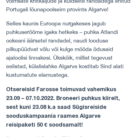
võimsate kriitkaljude ja kuldsete randadega ehitud
Portugali lõunapoolseim provints Algarve!
Selles kaunis Euroopa nurgakeses jagub
puhkuserõõme igaks hetkeks – puhka Atlandi
ookeani äärsetel randadel, naudi looduse
pilkupüüdvat võlu või kulge mööda õdusaid
ajaloolisi linnakesi. Ükskõik, millist tegevust
eelistad, külalislahke Algarve kostitab Sind alati
kustumatute elamustega.
Otsereisid Farosse toimuvad vahemikus
23.09 – 07.10.2022. Broneeri puhkus kiirelt,
sest kuni 23.08 k.a saad Sügisreiside
sooduskampaania raames Algarve
reisipaketi 50 € soodsamalt!