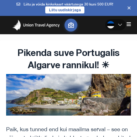
Liitu ja võida kinkekaart väärtusega 30 kuni 500 EUR!
Liitu uudiskirjaga
Pikenda suve Portugalis
Algarve rannikul! ☀
Paik, kus tunned end kui maailma serval – see on