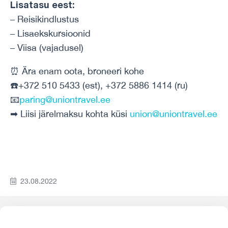
Lisatasu eest:
– Reisikindlustus
– Lisaekskursioonid
– Viisa (vajadusel)
⏰ Ära enam oota, broneeri kohe
☎️+372 510 5433 (est), +372 5886 1414 (ru)
📧
paring@uniontravel.ee
➡ Liisi järelmaksu kohta küsi
union@uniontravel.ee
23.08.2022