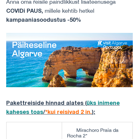
Anna oma reisile paindlikkust lisateenusega
COVIDi PAUS,
millele kehtib hetkel
kampaaniasoodustus -50%
Pakettreiside hinnad alates (
üks inimene
kaheses toas
/
*kui reisivad 2 in.
)
:
Mirachoro Praia da
Rocha 2*