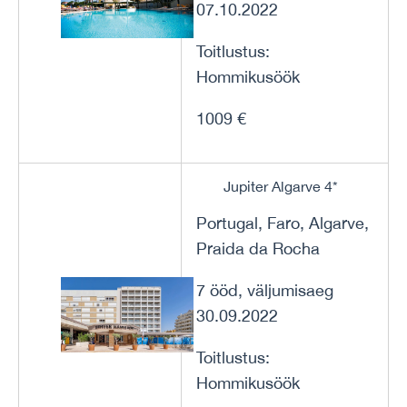
07.10.2022
Toitlustus:
Hommikusöök
1009 €
Jupiter Algarve 4*
Portugal, Faro, Algarve,
Praida da Rocha
7 ööd, väljumisaeg
30.09.2022
Toitlustus:
Hommikusöök