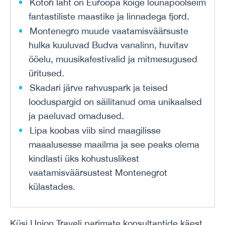
Kotori laht on Euroopa kõige lõunapoolseim
fantastiliste maastike ja linnadega fjord.
Montenegro muude vaatamisväärsuste
hulka kuuluvad Budva vanalinn, huvitav
ööelu, muusikafestivalid ja mitmesugused
üritused.
Skadari järve rahvuspark ja teised
looduspargid on säilitanud oma unikaalsed
ja paeluvad omadused.
Lipa koobas viib sind maagilisse
maaalusesse maailma ja see peaks olema
kindlasti üks kohustuslikest
vaatamisväärsustest Montenegrot
külastades.
Küsi Union Traveli parimate konsultantide käest