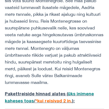
siis võta suund Montenegrole. See maa pakub
vaateid lummavalt ilusatele mägedele, Aadria
mere rannale, pikka ja rikast ajalugu ning kultuuri
ja hubaseid linnu. Reis Montenegrosse on
suurepärane puhkusevalik neile, kes soovivad
veeta natuke aega hingekosutavas ümbruskonnas
mägede ja kaasaegsete kuurortidega taevasinise
mere rannal. Montenegro on väljumas
ümbritsevate riikide varjust ja pakub atraktiivseid
hindu, suurepärast meretoitu ning hulgaliselt
merd, päikest ja loodust. Kui reisid Montenegros
ringi, avaneb Sulle värav Balkanimaade
lummavasse maailma.
Pakettreiside hinnad alates (
üks inimene
kaheses toas
/
*kui reisivad 2 in.
)
: