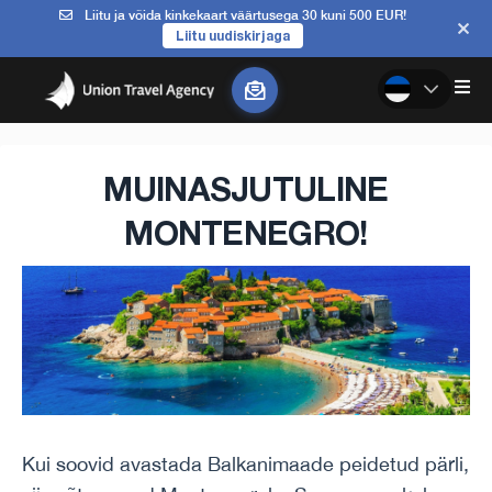
Liitu ja võida kinkekaart väärtusega 30 kuni 500 EUR!
Liitu uudiskirjaga
MUINASJUTULINE
MONTENEGRO!
Kui soovid avastada Balkanimaade peidetud pärli,