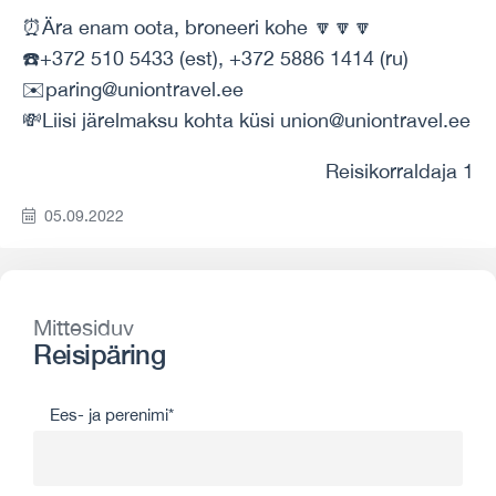
⏰Ära enam oota, broneeri kohe 🔽🔽🔽
☎️+372 510 5433 (est), +372 5886 1414 (ru)
✉️paring@uniontravel.ee
💸Liisi järelmaksu kohta küsi union@uniontravel.ee
Reisikorraldaja 1
05.09.2022
Mittesiduv
Reisipäring
Ees- ja perenimi*