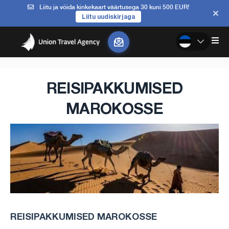
Liitu ja võida kinkekaart väärtusega 30 kuni 500 EUR!
Liitu uudiskirjaga
REISIPAKKUMISED
MAROKOSSE
REISIPAKKUMISED MAROKOSSE