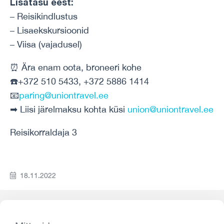
Lisatasu eest:
– Reisikindlustus
– Lisaekskursioonid
– Viisa (vajadusel)
⏰ Ära enam oota, broneeri kohe
☎️+372 510 5433, +372 5886 1414
📧
paring@uniontravel.ee
➡ Liisi järelmaksu kohta küsi
union@uniontravel.ee
Reisikorraldaja 3
18.11.2022