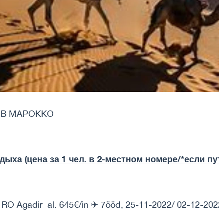
 В МАРОККО
ыха (цена за 1 чел. в 2-местном номере/*если пу
RO Agadir al. 645€/in ✈ 7ööd, 25-11-2022/ 02-12-202