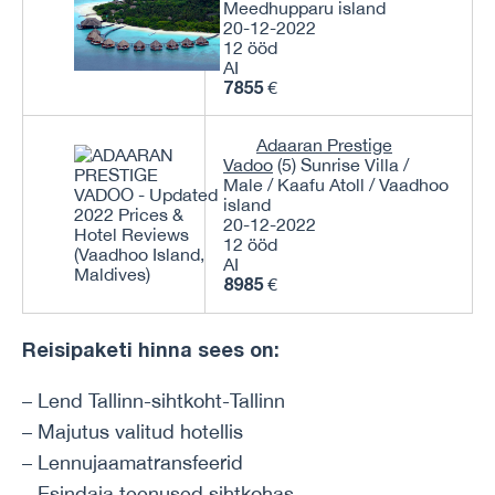
Meedhupparu island
20-12-2022
12 ööd
AI
7855
€
Adaaran Prestige
Vadoo
(5) Sunrise Villa /
Male / Kaafu Atoll / Vaadhoo
island
20-12-2022
12 ööd
AI
8985
€
Reisipaketi hinna sees on:
– Lend Tallinn-sihtkoht-Tallinn
– Majutus valitud hotellis
– Lennujaamatransfeerid
– Esindaja teenused sihtkohas