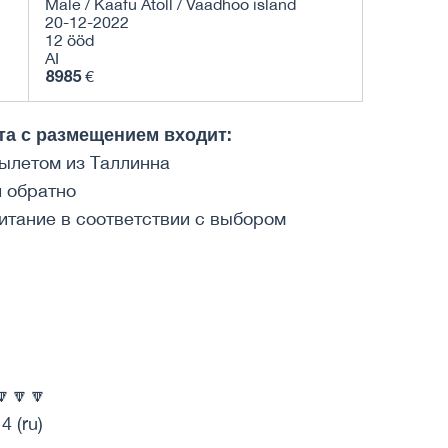
Male / Kaafu Atoll / Vaadhoo island
20-12-2022
12 ööd
AI
8985
€
та с размещением входит:
вылетом из Таллинна
и обратно
итание в соответствии с выбором
🔽🔽
4 (ru)