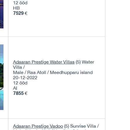
12 ööd
HB
7529
€
Adaaran Prestige Water Villas
(5) Water
Villa /
Male / Raa Atoll / Meedhupparu island
20-12-2022
12 ööd
AI
7855
€
Adaaran Prestige Vadoo
(5) Sunrise Villa /