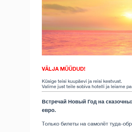
VÄLJA MÜÜDUD!
Küsige teisi kuupäevi ja reisi kestvust.
Valime just teile sobiva hotelli ja leiame 
Встречай Новый Год на сказочных
евро.
Только билеты на самолёт туда-обр