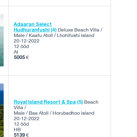
Adaaran Select
Hudhuranfushi
(4)
Deluxe Beach Villa /
Male / Kaafu Atoll / Lhohifushi island
20-12-2022
12 ööd
AI
5005
€
Royal Island Resort & Spa
(5)
Beach
Villa /
Male / Baa Atoll / Horubadhoo island
20-12-2022
12 ööd
HB
5139
€