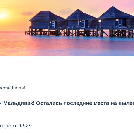
parema hinna!
 Мальдивах! Остались последние места на вылет 
атно от €529