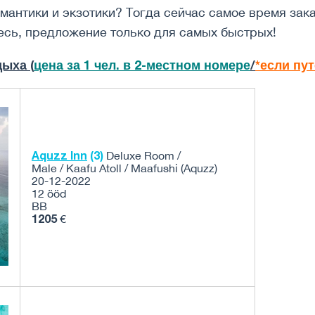
мантики и экзотики? Тогда сейчас самое время зак
сь, предложение только для самых быстрых!
ыха (
цена за 1 чел. в 2-местном номере
/
*если пу
Aquzz Inn
(3)
Deluxe Room /
Male / Kaafu Atoll / Maafushi (Aquzz)
20-12-2022
12 ööd
BB
1205
€