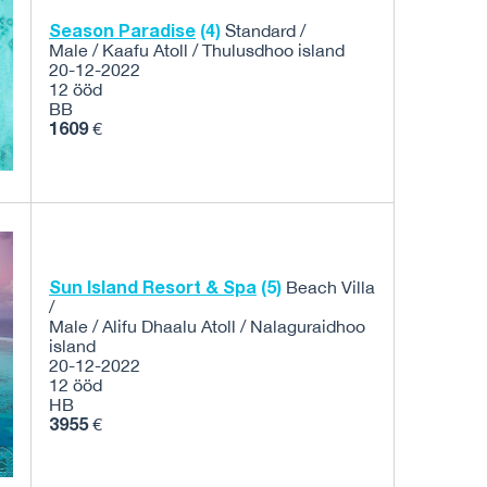
Season Paradise
(4)
Standard /
Male / Kaafu Atoll / Thulusdhoo island
20-12-2022
12 ööd
BB
1609
€
Sun Island Resort & Spa
(5)
Beach Villa
/
Male / Alifu Dhaalu Atoll / Nalaguraidhoo
island
20-12-2022
12 ööd
HB
3955
€