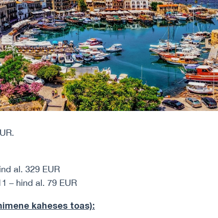
EUR.
hind al. 329 EUR
11 – hind al. 79 EUR
 inimene
kaheses toas)
: