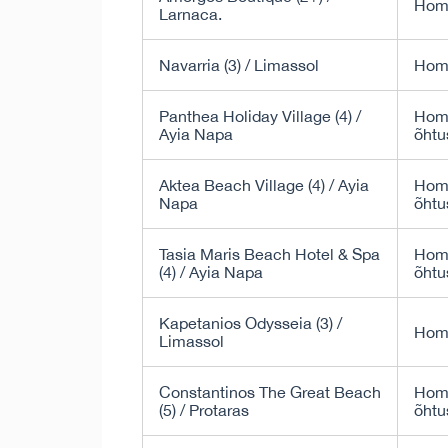
Hom
Larnaca.
Navarria (3) / Limassol
Hom
Panthea Holiday Village (4) /
Homm
Ayia Napa
õhtu
Aktea Beach Village (4) / Ayia
Homm
Napa
õhtu
Tasia Maris Beach Hotel & Spa
Homm
(4) / Ayia Napa
õhtu
Kapetanios Odysseia (3) /
Hom
Limassol
Constantinos The Great Beach
Homm
(5) / Protaras
õhtu