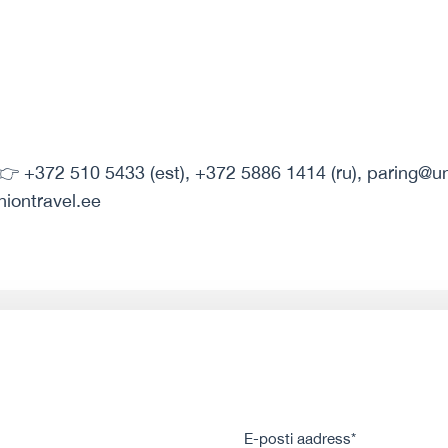
 +372 510 5433 (est), +372 5886 1414 (ru), paring@un
niontravel.ee
E-posti aadress*