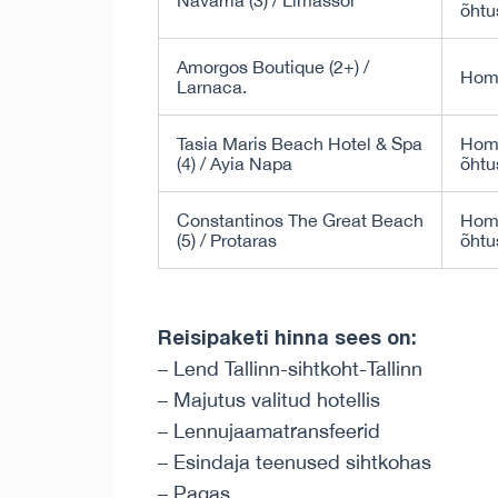
Navarria (3) / Limassol
õhtu
Amorgos Boutique (2+) /
Hom
Larnaca.
Tasia Maris Beach Hotel & Spa
Homm
(4) / Ayia Napa
õhtu
Constantinos The Great Beach
Homm
(5) / Protaras
õhtu
Reisipaketi hinna sees on:
– Lend Tallinn-sihtkoht-Tallinn
– Majutus valitud hotellis
– Lennujaamatransfeerid
– Esindaja teenused sihtkohas
– Pagas