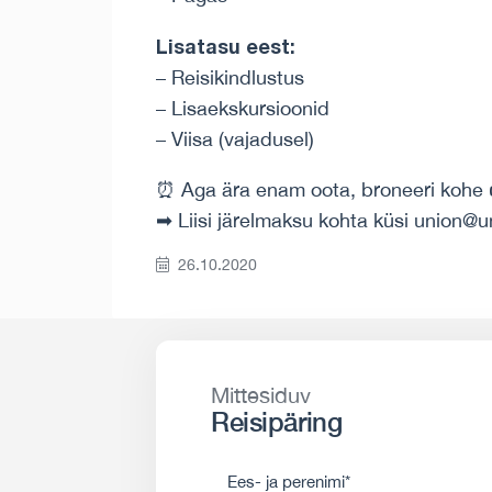
Lisatasu eest:
– Reisikindlustus
– Lisaekskursioonid
– Viisa (vajadusel)
⏰ Aga ära enam oota, broneeri kohe 
➡ Liisi järelmaksu kohta küsi union@u
26.10.2020
Mittesiduv
Reisipäring
Ees- ja perenimi*