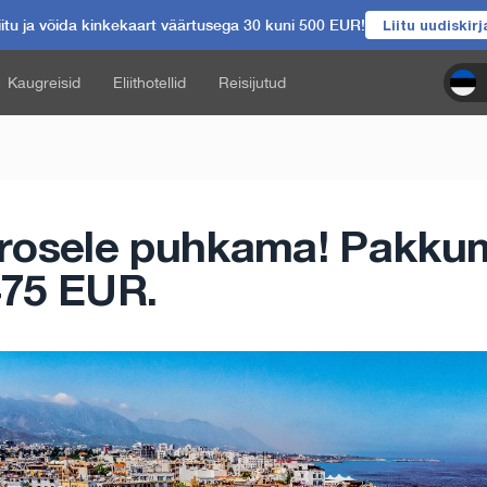
itu ja võida kinkekaart väärtusega 30 kuni 500 EUR!
Liitu uudiskir
Kaugreisid
Eliithotellid
Reisijutud
rosele puhkama! Pakkum
 475 EUR.