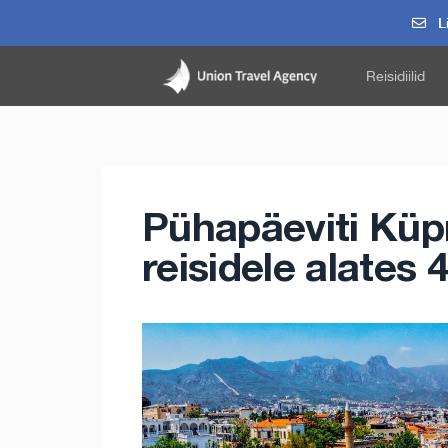
Li
Reisidiilid
Pühapäeviti Küp
reisidele alates