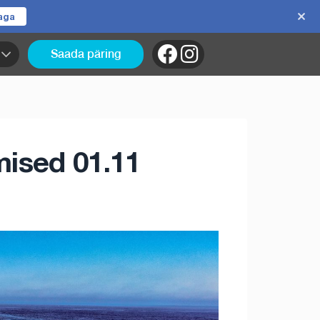
jaga
Saada päring
ised 01.11