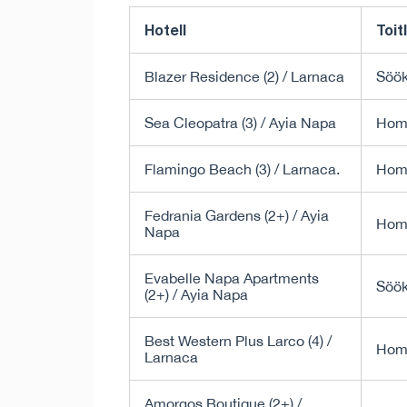
Hotell
Toit
Blazer Residence (2) / Larnaca
Söök
Sea Cleopatra (3) / Ayia Napa
Hom
Flamingo Beach (3) / Larnaca.
Hom
Fedrania Gardens (2+) / Ayia
Hom
Napa
Evabelle Napa Apartments
Söök
(2+) / Ayia Napa
Best Western Plus Larco (4) /
Hom
Larnaca
Amorgos Boutique (2+) /