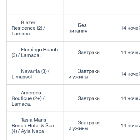
Blazer
Без
Residence (2) /
14 ноче
питания
Larnaca
Flamingo Beach
Завтраки
14 ноче
(3) / Larnaca.
Navarria (3) /
Завтраки
14 ноче
Limassol
и ужины
Amorgos
Boutique (2+) /
Завтраки
14 ноче
Larnaca.
Tasia Maris
Завтраки
Beach Hotel & Spa
14 ноче
и ужины
(4) / Ayia Napa