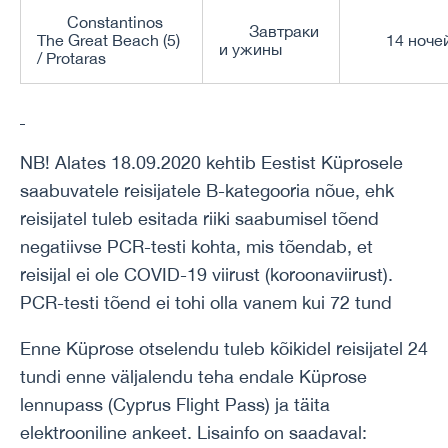
Constantinos
Завтраки
The Great Beach (5)
14 ноче
и ужины
/ Protaras
NB! Alates 18.09.2020 kehtib Eestist Küprosele
saabuvatele reisijatele B-kategooria nõue, ehk
reisijatel tuleb esitada riiki saabumisel tõend
negatiivse PCR-testi kohta, mis tõendab, et
reisijal ei ole COVID-19 viirust (koroonaviirust).
PCR-testi tõend ei tohi olla vanem kui 72 tund
Enne Küprose otselendu tuleb kõikidel reisijatel 24
tundi enne väljalendu teha endale Küprose
lennupass (Cyprus Flight Pass) ja täita
elektrooniline ankeet. Lisainfo on saadaval: