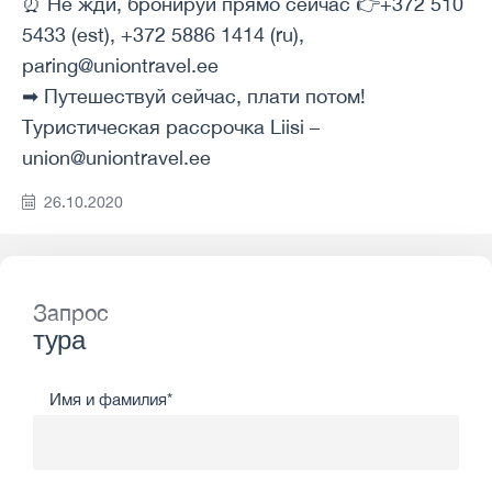
⏰ Не жди, бронируй прямо сейчас 👉+372 510
5433 (est), +372 5886 1414 (ru),
paring@uniontravel.ee
➡ Путешествуй сейчас, плати потом!
Туристическая рассрочка Liisi –
union@uniontravel.ee
26.10.2020
Запрос
тура
Имя и фамилия*