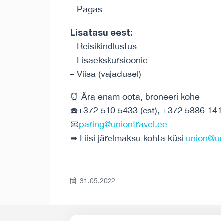
– Pagas
Lisatasu eest:
– Reisikindlustus
– Lisaekskursioonid
– Viisa (vajadusel)
⏰ Ära enam oota, broneeri kohe
☎️+372 510 5433 (est), +372 5886 141
📧
paring@uniontravel.ee
➡ Liisi järelmaksu kohta küsi
union@un
31.05.2022