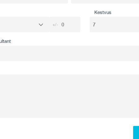
Kestvus
+/-
ultant