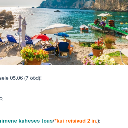
ele 05.06 (7 ööd)!
UR
inimene
kaheses toas
/
*kui reisivad 2 in.
)
: