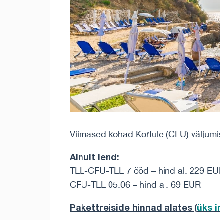
Viimased kohad Korfule (CFU) väljumis
Ainult lend
:
TLL-CFU-TLL 7 ööd – hind al. 229 E
CFU-TLL 05.06 – hind al. 69 EUR
Pakettreiside hinnad alates (
üks 