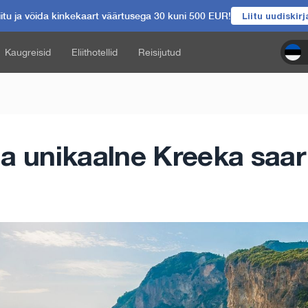
itu ja võida kinkekaart väärtusega 30 kuni 500 EUR!
Liitu uudiskir
Kaugreisid
Eliithotellid
Reisijutud
a unikaalne Kreeka saar 