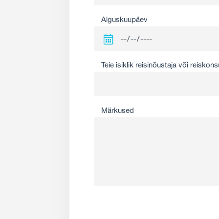
Alguskuupäev
Teie isiklik reisinõustaja või reiskons
Märkused