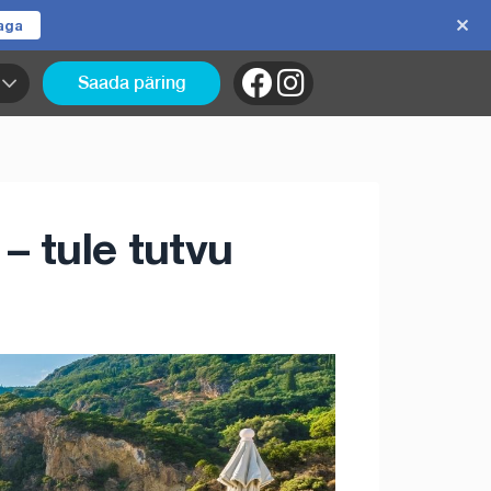
jaga
Saada päring
– tule tutvu