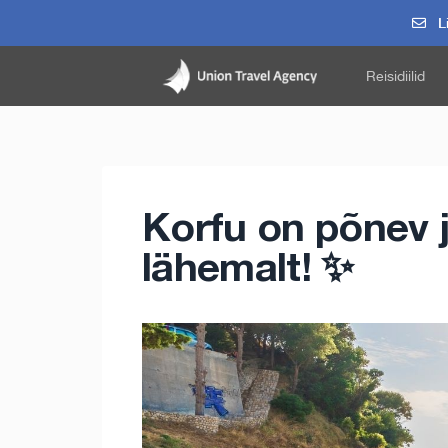
Li
Reisidiilid
Korfu on põnev j
lähemalt! ✨