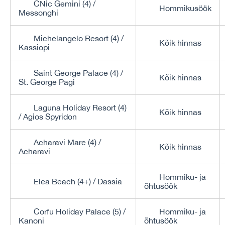
CNic Gemini (4) /
Hommikusöök
Messonghi
Michelangelo Resort (4) /
Kõik hinnas
Kassiopi
Saint George Palace (4) /
Kõik hinnas
St. George Pagi
Laguna Holiday Resort (4)
Kõik hinnas
/ Agios Spyridon
Acharavi Mare (4) /
Kõik hinnas
Acharavi
Hommiku- ja
Elea Beach (4+) / Dassia
õhtusöök
Corfu Holiday Palace (5) /
Hommiku- ja
Kanoni
õhtusöök