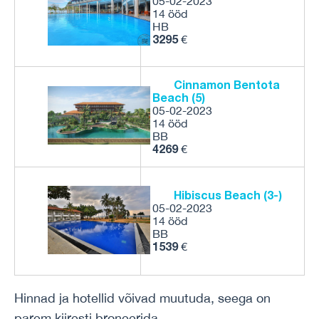
05-02-2023
14 ööd
HB
3295
€
Cinnamon Bentota
Beach (5)
05-02-2023
14 ööd
BB
4269
€
Hibiscus Beach (3-)
05-02-2023
14 ööd
BB
1539
€
Hinnad ja hotellid võivad muutuda, seega on
parem kiiresti broneerida.