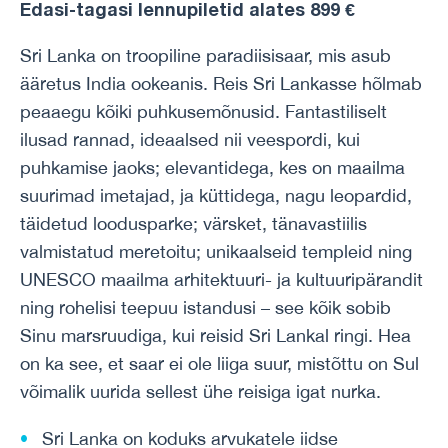
Edasi-tagasi lennupiletid alates 899 €
Sri Lanka on troopiline paradiisisaar, mis asub
ääretus India ookeanis. Reis Sri Lankasse hõlmab
peaaegu kõiki puhkusemõnusid. Fantastiliselt
ilusad rannad, ideaalsed nii veespordi, kui
puhkamise jaoks; elevantidega, kes on maailma
suurimad imetajad, ja küttidega, nagu leopardid,
täidetud loodusparke; värsket, tänavastiilis
valmistatud meretoitu; unikaalseid templeid ning
UNESCO maailma arhitektuuri- ja kultuuripärandit
ning rohelisi teepuu istandusi – see kõik sobib
Sinu marsruudiga, kui reisid Sri Lankal ringi. Hea
on ka see, et saar ei ole liiga suur, mistõttu on Sul
võimalik uurida sellest ühe reisiga igat nurka.
Sri Lanka on koduks arvukatele iidse