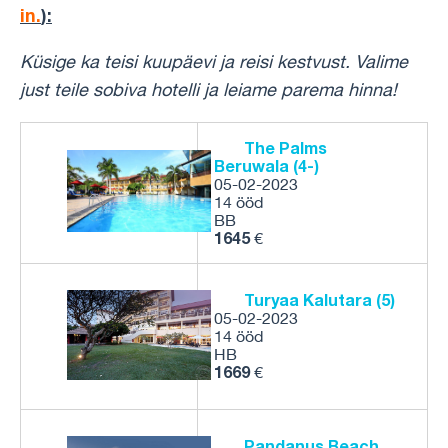
in.
):
Küsige ka teisi kuupäevi ja reisi kestvust.
Valime
just teile sobiva hotelli ja leiame parema hinna!
The Palms
Beruwala (4-)
05-02-2023
14 ööd
BB
1645
€
Turyaa Kalutara (5)
05-02-2023
14 ööd
HB
1669
€
Pandanus Beach