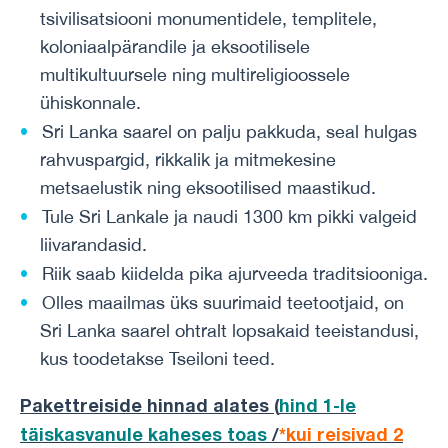
tsivilisatsiooni monumentidele, templitele,
koloniaalpärandile ja eksootilisele
multikultuursele ning multireligioossele
ühiskonnale.
Sri Lanka saarel on palju pakkuda, seal hulgas
rahvuspargid, rikkalik ja mitmekesine
metsaelustik ning eksootilised maastikud.
Tule Sri Lankale ja naudi 1300 km pikki valgeid
liivarandasid.
Riik saab kiidelda pika ajurveeda traditsiooniga.
Olles maailmas üks suurimaid teetootjaid, on
Sri Lanka saarel ohtralt lopsakaid teeistandusi,
kus toodetakse Tseiloni teed.
Pakettreiside hinnad alates (
hind 1-le
täiskasvanule kaheses toas
/
*kui reisivad 2