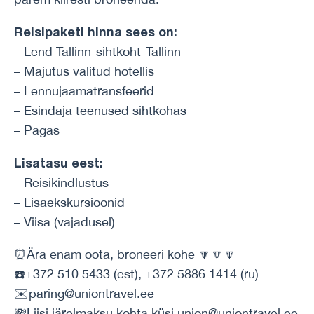
Reisipaketi hinna sees on:
– Lend Tallinn-sihtkoht-Tallinn
– Majutus valitud hotellis
– Lennujaamatransfeerid
– Esindaja teenused sihtkohas
– Pagas
Lisatasu eest:
– Reisikindlustus
– Lisaekskursioonid
– Viisa (vajadusel)
⏰Ära enam oota, broneeri kohe 🔽🔽🔽
☎️+372 510 5433 (est), +372 5886 1414 (ru)
✉️paring@uniontravel.ee
💸Liisi järelmaksu kohta küsi union@uniontravel.ee