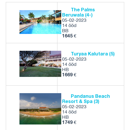
The Palms
Beruwala (4-)
05-02-2023
14 ööd
BB
1645
€
Turyaa Kalutara (5)
05-02-2023
14 ööd
HB
1669
€
Pandanus Beach
Resort & Spa (3)
05-02-2023
14 ööd
HB
1749
€