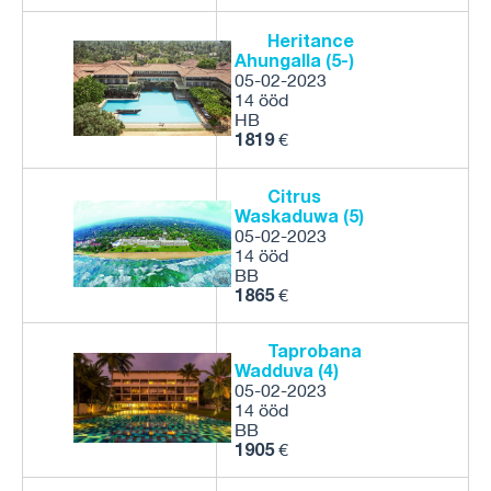
Heritance
Ahungalla (5-)
05-02-2023
14 ööd
HB
1819
€
Citrus
Waskaduwa (5)
05-02-2023
14 ööd
BB
1865
€
Taprobana
Wadduva (4)
05-02-2023
14 ööd
BB
1905
€