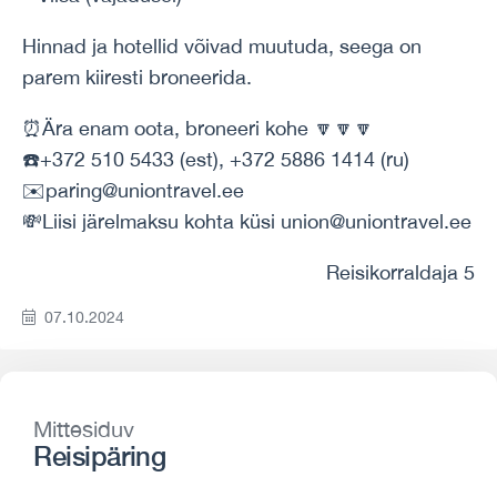
Hinnad ja hotellid võivad muutuda, seega on
parem kiiresti broneerida.
⏰Ära enam oota, broneeri kohe 🔽🔽🔽
☎️+372 510 5433 (est), +372 5886 1414 (ru)
✉️paring@uniontravel.ee
💸Liisi järelmaksu kohta küsi union@uniontravel.ee
Reisikorraldaja 5
07.10.2024
Mittesiduv
Reisipäring