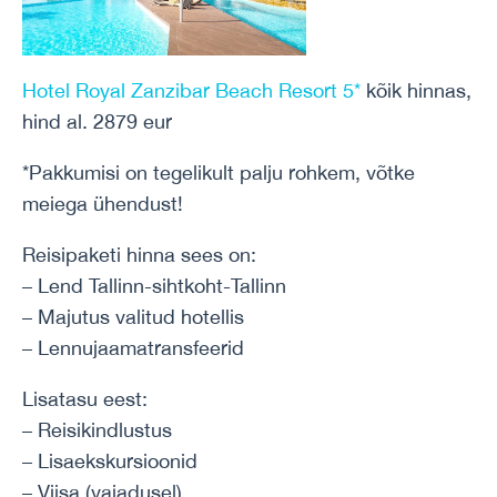
Hotel Royal Zanzibar Beach Resort 5*
kõik hinnas,
hind al. 2879 eur
*Pakkumisi on tegelikult palju rohkem, võtke
meiega ühendust!
Reisipaketi hinna sees on:
– Lend Tallinn-sihtkoht-Tallinn
– Majutus valitud hotellis
– Lennujaamatransfeerid
Lisatasu eest:
– Reisikindlustus
– Lisaekskursioonid
– Viisa (vajadusel)