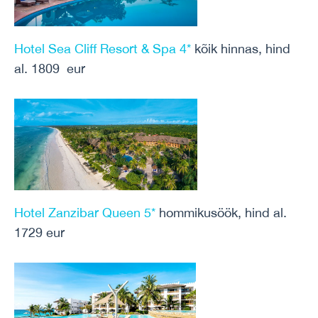
Hotel Sea Cliff Resort & Spa 4*
kõik hinnas, hind
al. 1809 eur
Hotel Zanzibar Queen 5*
hommikusöök, hind al.
1729 eur