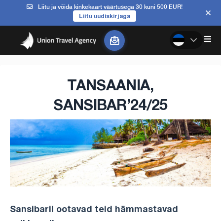
Liitu ja võida kinkekaart väärtusega 30 kuni 500 EUR!
Liitu uudiskirjaga
TANSAANIA,
SANSIBAR’24/25
Sansibaril ootavad teid hämmastavad