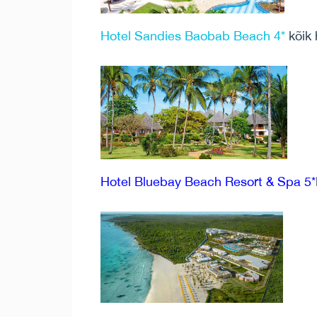
Hotel Sandies Baobab Beach 4*
kõik 
Hotel Bluebay Beach Resort & Spa 5*