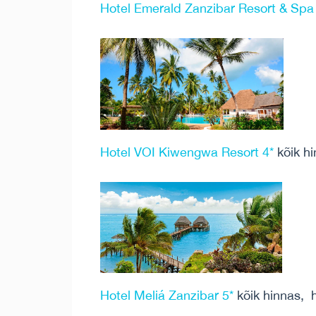
Hotel Emerald Zanzibar Resort & Spa
Hotel VOI Kiwengwa Resort 4*
kõik hi
Hotel Meliá Zanzibar 5*
kõik hinnas, h