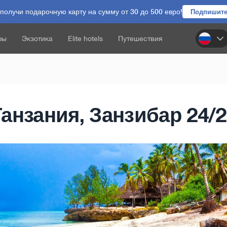
олучи подарочную карту на сумму от 30 до 500 евро!
Подпишите
ры
Экзотика
Elite hotels
Путешествия
Танзания, Занзибар 24/2