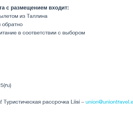
та с размещением входит:
вылетом из Таллина
и обратно
итание в соответствии с выбором
5(ru)
 Туристическая рассрочка Liisi –
union@uniontravel.