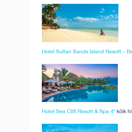
Hotel Sultan Sands Island Resort – B
Hotel Sea Cliff Resort & Spa 4*
kõik h