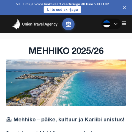
Liitu ja võida kinkekaart väärtusega 30 kuni 500 EUR!
Liitu uudiskirjaga
MEHHIKO 2025/26
Mehhiko – päike, kultuur ja Kariibi unistus!
🏝️