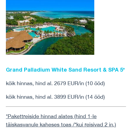
Grand Palladium White Sand Resort & SPA 5*
kõik hinnas, hind al. 2679 EUR/in (10 ööd)
kõik hinnas, hind al. 3899 EUR/in (14 ööd)
*Pakettreiside hinnad alates (hind 1-le
täiskasvanule kaheses toas /*kui reisivad 2 in.)