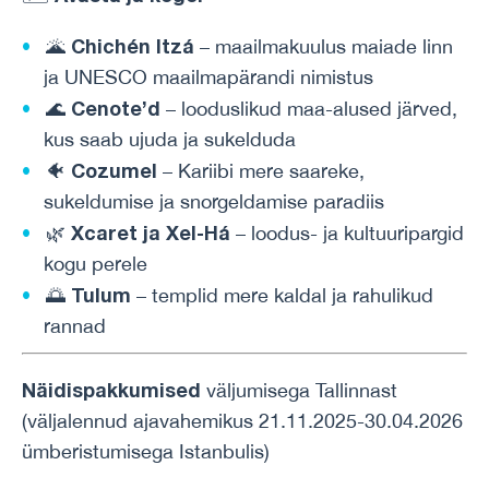
Chichén Itzá
🌋
– maailmakuulus maiade linn
ja UNESCO maailmapärandi nimistus
Cenote’d
🌊
– looduslikud maa-alused järved,
kus saab ujuda ja sukelduda
Cozumel
🐠
– Kariibi mere saareke,
sukeldumise ja snorgeldamise paradiis
Xcaret ja Xel-Há
🌿
– loodus- ja kultuuripargid
kogu perele
Tulum
🌅
– templid mere kaldal ja rahulikud
rannad
Näidispakkumised
väljumisega Tallinnast
(väljalennud ajavahemikus 21.11.2025-30.04.2026
ümberistumisega Istanbulis)