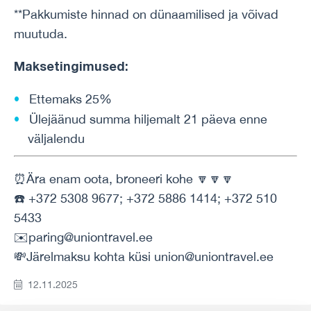
**Pakkumiste hinnad on dünaamilised ja võivad
muutuda.
Maksetingimused:
Ettemaks 25%
Ülejäänud summa hiljemalt 21 päeva enne
väljalendu
⏰Ära enam oota, broneeri kohe 🔽🔽🔽
☎️ +372 5308 9677; +372 5886 1414; +372 510
5433
✉️paring@uniontravel.ee
💸Järelmaksu kohta küsi union@uniontravel.ee
12.11.2025