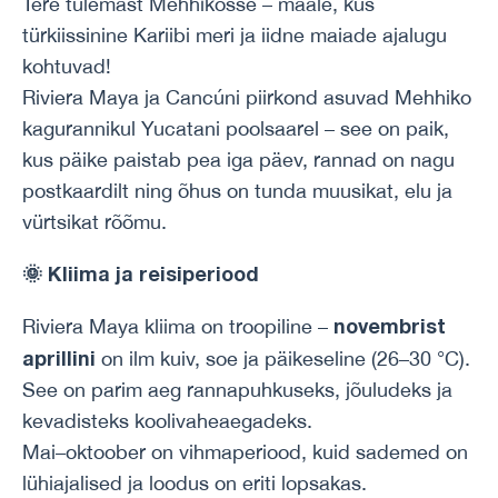
Tere tulemast Mehhikosse – maale, kus
türkiissinine Kariibi meri ja iidne maiade ajalugu
kohtuvad!
Riviera Maya ja Cancúni piirkond asuvad Mehhiko
kagurannikul Yucatani poolsaarel – see on paik,
kus päike paistab pea iga päev, rannad on nagu
postkaardilt ning õhus on tunda muusikat, elu ja
vürtsikat rõõmu.
🌞
Kliima ja reisiperiood
novembrist
Riviera Maya kliima on troopiline –
aprillini
on ilm kuiv, soe ja päikeseline (26–30 °C).
See on parim aeg rannapuhkuseks, jõuludeks ja
kevadisteks koolivaheaegadeks.
Mai–oktoober on vihmaperiood, kuid sademed on
lühiajalised ja loodus on eriti lopsakas.