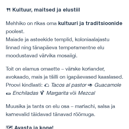
🍴
Kultuur, maitsed ja elustiil
kultuuri ja traditsioonide
Mehhiko on rikas oma
poolest.
Maiade ja asteekide templid, koloniaalajastu
linnad ning tänapäeva temperamentne elu
moodustavad värvika mosaiigi.
Toit on elamus omaette – värske koriander,
avokaado, mais ja tšilli on igapäevased kaaslased.
Proovi kindlasti: 🌮
Tacos al pastor
🥑
Guacamole
🌯
Enchiladas
🍹
Margarita
või
Mezcal
Muusika ja tants on elu osa – mariachi, salsa ja
karnevalid täidavad tänavad rõõmuga.
Avasta ja koge!
🗺️