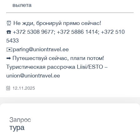
вылета
⏰ Не жди, бронируй прямо сейчас!
☎️ +372 5308 9677; +372 5886 1414; +372 510
5433
✉️paring@uniontravel.ee
➡ Путешествуй сейчас, плати потом!
Туристическая рассрочка Liisi/ESTO –
union@uniontravel.ee
12.11.2025
Запрос
тура