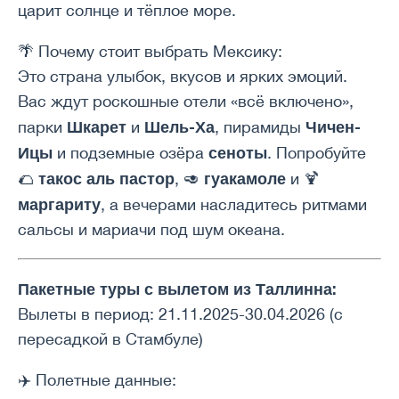
царит солнце и тёплое море.
🌴 Почему стоит выбрать Мексику:
Это страна улыбок, вкусов и ярких эмоций.
Вас ждут роскошные отели «всё включено»,
Шкарет
Шель-Ха
Чичен-
парки
и
, пирамиды
Ицы
сеноты
и подземные озёра
. Попробуйте
такос аль пастор
гуакамоле
🌮
, 🥑
и 🍹
маргариту
, а вечерами насладитесь ритмами
сальсы и мариачи под шум океана.
Пакетные туры с вылетом из Таллинна:
Вылеты в период: 21.11.2025-30.04.2026 (с
пересадкой в Стамбуле)
✈️ Полетные данные: