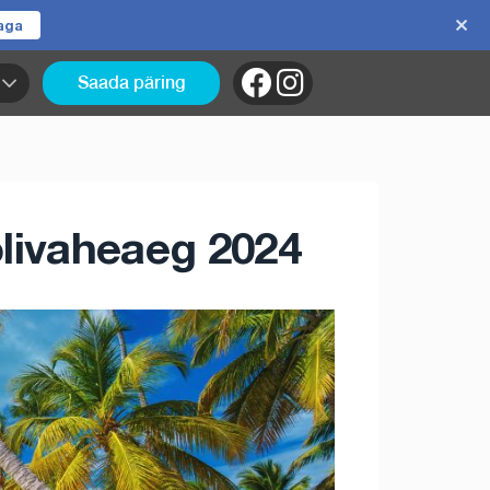
jaga
Saada päring
livaheaeg 2024