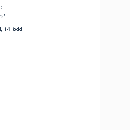
):
na!
4, 14 ööd