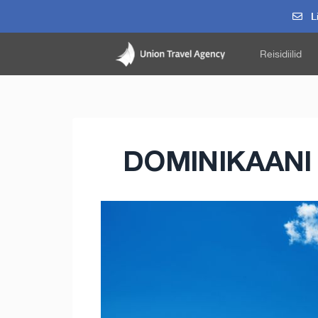
Li
Reisidiilid
DOMINIKAANI V