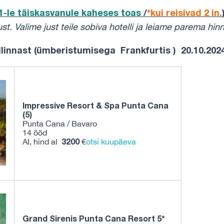
1-le täiskasvanule kaheses toas
/
*kui reisivad 2 in.
ust.
Valime just teile sobiva hotelli ja leiame parema hin
allinnast (ümberistumisega Frankfurtis ) 20.10.202
Impressive Resort & Spa Punta Cana
(5)
Punta Cana / Bavaro
14 ööd
3200
AI, hind al
€
otsi kuupäeva
Grand Sirenis Punta Cana Resort 5*