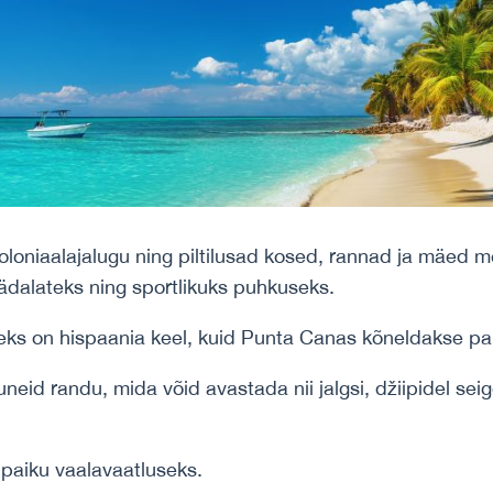
koloniaalajalugu ning piltilusad kosed, rannad ja mäed 
ädalateks ning sportlikuks puhkuseks.
eks on hispaania keel, kuid Punta Canas kõneldakse palj
neid randu, mida võid avastada nii jalgsi, džiipidel sei
 paiku vaalavaatluseks.