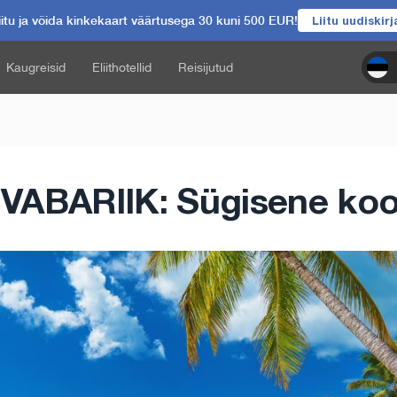
itu ja võida kinkekaart väärtusega 30 kuni 500 EUR!
Liitu uudiskir
Kaugreisid
Eliithotellid
Reisijutud
ABARIIK: Sügisene koo