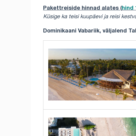
Pakettreiside hinnad alates (
hind 
Küsige ka teisi kuupäevi ja reisi kestv
Dominikaani Vabariik, väljalend T