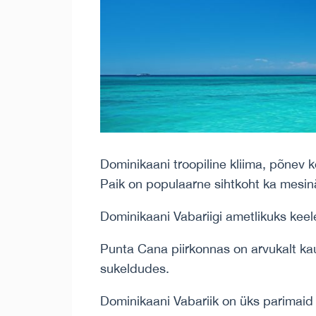
Dominikaani troopiline kliima, põnev 
Paik on populaarne sihtkoht ka mesin
Dominikaani Vabariigi ametlikuks keel
Punta Cana piirkonnas on arvukalt kau
sukeldudes.
Dominikaani Vabariik on üks parimaid